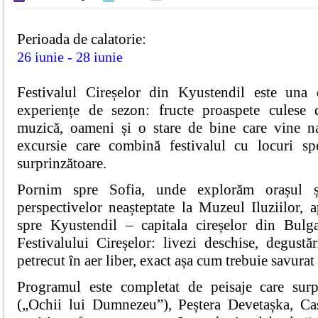
Perioada de calatorie:
26 iunie - 28 iunie
Festivalul Cireșelor din Kyustendil este una 
experiențe de sezon: fructe proaspete culese d
muzică, oameni și o stare de bine care vine na
excursie care combină festivalul cu locuri spe
surprinzătoare.
Pornim spre Sofia, unde explorăm orașul ș
perspectivelor neașteptate la Muzeul Iluziilor
spre Kyustendil – capitala cireșelor din Bulga
Festivalului Cireșelor: livezi deschise, degustă
petrecut în aer liber, exact așa cum trebuie savurat 
Programul este completat de peisaje care sur
(„Ochii lui Dumnezeu”), Peștera Devetașka, Ca