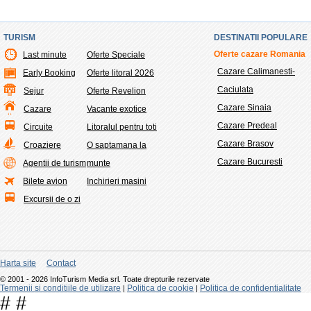
TURISM
DESTINATII POPULARE
Oferte cazare Romania
Last minute
Oferte Speciale
Cazare Calimanesti-
Early Booking
Oferte litoral 2026
Caciulata
Sejur
Oferte Revelion
Cazare Sinaia
Cazare
Vacante exotice
Cazare Predeal
Circuite
Litoralul pentru toti
Cazare Brasov
Croaziere
O saptamana la
Cazare Bucuresti
Agentii de turism
munte
Bilete avion
Inchirieri masini
Excursii de o zi
Harta site
Contact
© 2001 - 2026 InfoTurism Media srl. Toate drepturile rezervate
Termenii si conditiile de utilizare
Politica de cookie
Politica de confidentialitate
|
|
#
#