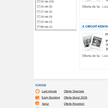
T
15 zile
(10)
Oferta de la:
Lala
16 zile
(5)
17 zile
(2)
18 zile
(3)
22 zile
(1)
4. CIRCUIT KENYA 2
88 zile
(1)
P
P
0
T
Oferta de la:
Lala
TURISM
Last minute
Oferte Speciale
Early Booking
Oferte litoral 2026
Sejur
Oferte Revelion