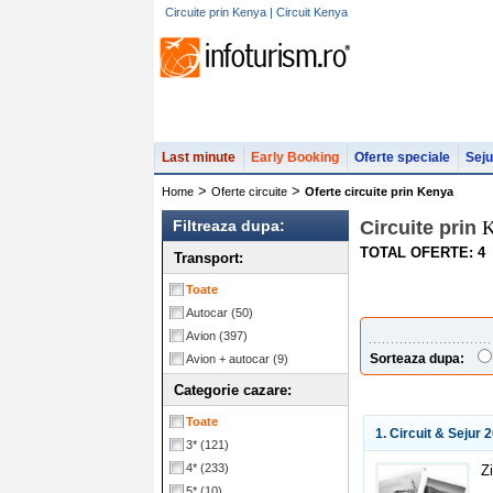
Circuite prin Kenya | Circuit Kenya
Last minute
Early Booking
Oferte speciale
Seju
>
>
Home
Oferte circuite
Oferte circuite prin Kenya
Filtreaza dupa:
Circuite prin
K
TOTAL OFERTE: 4
Transport:
Toate
Autocar
(50)
Avion
(397)
Sorteaza dupa:
Avion + autocar
(9)
Categorie cazare:
Toate
1. Circuit & Sejur 
3*
(121)
4*
(233)
Z
5*
(10)