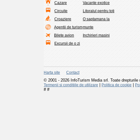
Cazare
Vacante exotice
Circuite
Litoralul pentru toti
Croaziere
O saptamana la
Agentii de turism
munte
Bilete avion
Inchirieri masini
Excursii de o zi
Harta site
Contact
© 2001 - 2026 InfoTurism Media srl. Toate drepturile 
|
|
Termenii si conditiile de utilizare
Politica de cookie
Pol
#
#