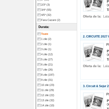
P
2/3*
(3)
0
T
3/4*
(55)
4/5*
(32)
Oferta de la:
Lala
Fara Cazare
(2)
Durata:
Toate
2. CIRCUITE 2027 
1 zile
(2)
2 zile
(1)
P
3 zile
(1)
P
4 zile
(12)
0
T
5 zile
(27)
6 zile
(21)
Oferta de la:
Lala
7 zile
(26)
8 zile
(197)
9 zile
(31)
10 zile
(23)
3. Circuit & Sejur
11 zile
(29)
P
12 zile
(22)
13 zile
(32)
P
0
14 zile
(10)