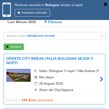
Rezerva vacanta in
Bologna
simplu si rapid
Instaleaza aplicatia
Last Minute 2026
Filtreaza
Sorteaza dupa:
Introducere recenta
Bologna
OFERTA CITY BREAK ITALIA-BOLOGNA SEJUR 3
NOPTI
Italia / Bologna/ 3 nopti / Villa Aretusi 3*
Mic dejun
28 August 2026
Avion din Cluj-Napoca
558 Euro
244 Euro
/persoana