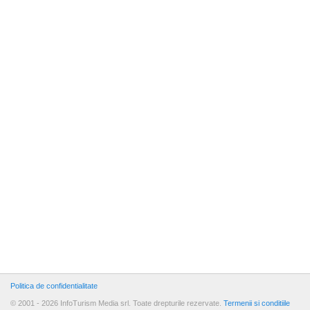
Politica de confidentialitate
© 2001 - 2026 InfoTurism Media srl. Toate drepturile rezervate.
Termenii si conditiile