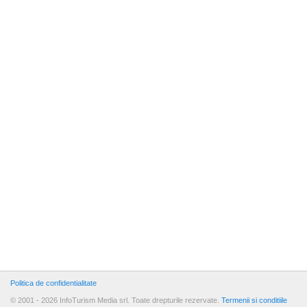
Politica de confidentialitate
© 2001 - 2026 InfoTurism Media srl. Toate drepturile rezervate.
Termenii si conditiile