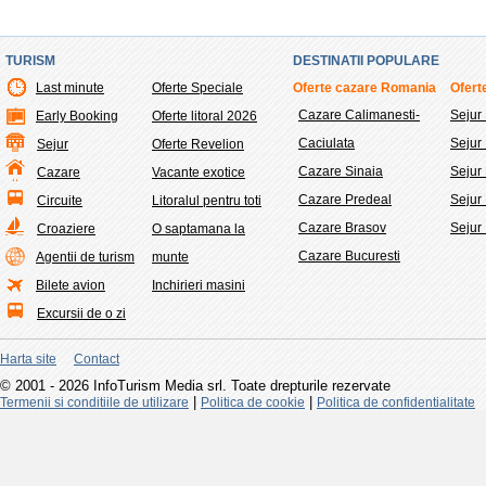
TURISM
DESTINATII POPULARE
Last minute
Oferte Speciale
Oferte cazare Romania
Oferte
Cazare Calimanesti-
Sejur
Early Booking
Oferte litoral 2026
Caciulata
Sejur
Sejur
Oferte Revelion
Cazare Sinaia
Sejur 
Cazare
Vacante exotice
Cazare Predeal
Sejur
Circuite
Litoralul pentru toti
Cazare Brasov
Sejur
Croaziere
O saptamana la
Cazare Bucuresti
Agentii de turism
munte
Bilete avion
Inchirieri masini
Excursii de o zi
Harta site
Contact
© 2001 - 2026 InfoTurism Media srl. Toate drepturile rezervate
|
|
Termenii si conditiile de utilizare
Politica de cookie
Politica de confidentialitate