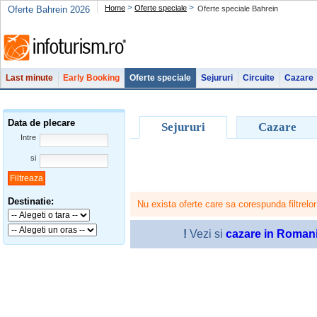
>
>
Home
Oferte speciale
Oferte Bahrein 2026
Oferte speciale Bahrein
Last minute
Early Booking
Oferte speciale
Sejururi
Circuite
Cazare
Data de plecare
Sejururi
Cazare
Intre
si
Destinatie:
Nu exista oferte care sa corespunda filtrelor
!
Vezi si
cazare in Roman