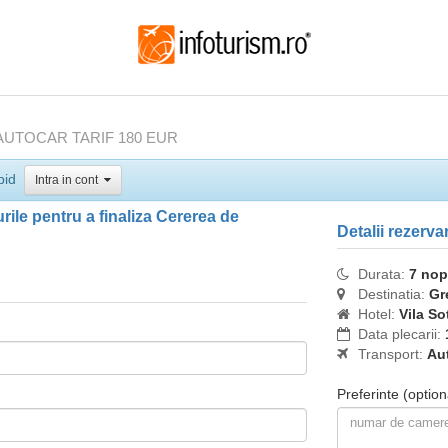
I AUTOCAR TARIF 180 EUR
pid
Intra in cont
ile pentru a finaliza Cererea de
Detalii rezerva
Durata:
7 nop
Destinatia:
Gr
Hotel:
Vila So
Data plecarii:
Transport:
Au
Preferinte
(option