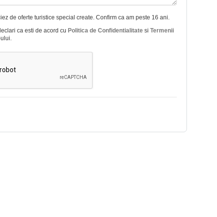
ez de oferte turistice special create. Confirm ca am peste 16 ani.
declari ca esti de acord cu
Politica de Confidentialitate
si
Termenii
ului.