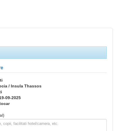
re
ti
ecia / Insula Thassos
ti
19-09-2025
tocar
al)