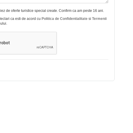
ez de oferte turistice special create. Confirm ca am peste 16 ani.
declari ca esti de acord cu
Politica de Confidentialitate
si
Termenii
ului.