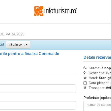
DE VARA 2025
pid
Intra in cont
ile pentru a finaliza Cererea de
Detalii rezerva
Durata:
7 nop
Destinatia:
Si
Hotel:
Starlig
Data plecarii:
Transport:
Av
Preferinte
(option