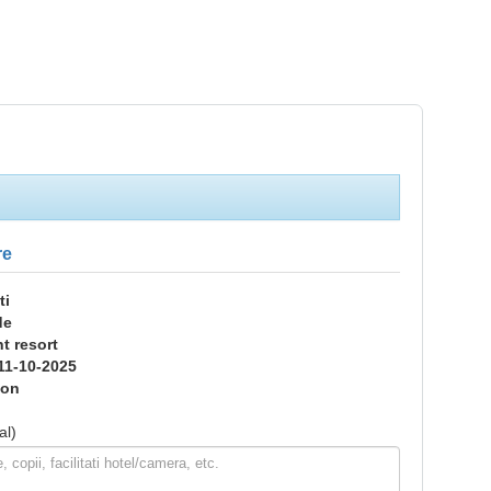
re
ti
de
ht resort
11-10-2025
ion
al)