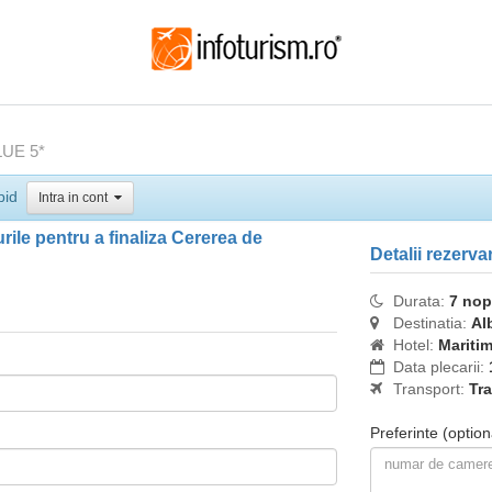
UE 5*
pid
Intra in cont
ile pentru a finaliza Cererea de
Detalii rezerva
Durata:
7 nop
Destinatia:
Al
Hotel:
Mariti
Data plecarii:
Transport:
Tra
Preferinte
(option