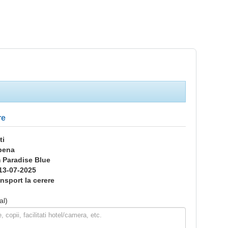
re
ti
bena
m Paradise Blue
13-07-2025
nsport la cerere
al)