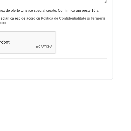
ez de oferte turistice special create. Confirm ca am peste 16 ani.
declari ca esti de acord cu
Politica de Confidentialitate
si
Termenii
ului.