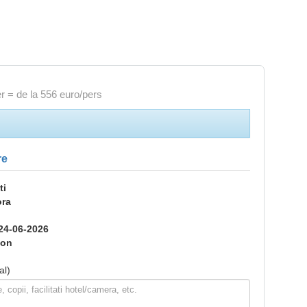
r = de la 556 euro/pers
re
ti
ora
24-06-2026
ion
al)