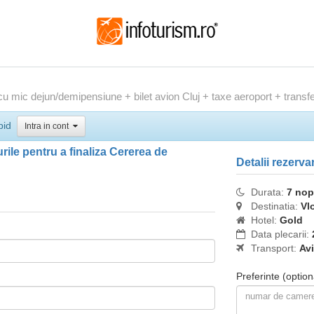
u mic dejun/demipensiune + bilet avion Cluj + taxe aeroport + transfe
pid
Intra in cont
ile pentru a finaliza Cererea de
Detalii rezerva
Durata:
7 nop
Destinatia:
Vl
Hotel:
Gold
Data plecarii:
Transport:
Av
Preferinte
(option