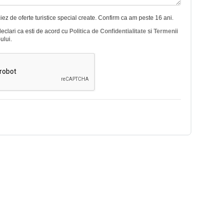
ez de oferte turistice special create. Confirm ca am peste 16 ani.
declari ca esti de acord cu
Politica de Confidentialitate
si
Termenii
ului.