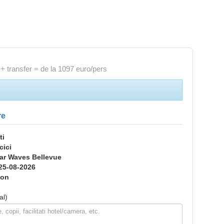
+ transfer = de la 1097 euro/pers
re
ti
cici
tar Waves Bellevue
25-08-2026
ion
al)