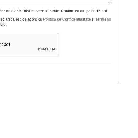
ez de oferte turistice special create. Confirm ca am peste 16 ani.
declari ca esti de acord cu
Politica de Confidentialitate
si
Termenii
ului.