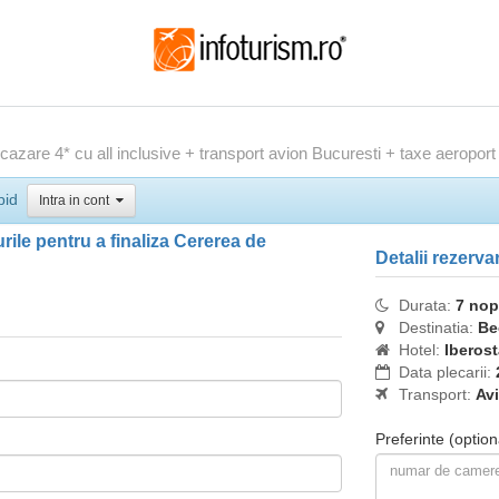
are 4* cu all inclusive + transport avion Bucuresti + taxe aeroport 
pid
Intra in cont
ile pentru a finaliza Cererea de
Detalii rezerva
Durata:
7 nop
Destinatia:
Be
Hotel:
Iberos
Data plecarii:
Transport:
Av
Preferinte
(option