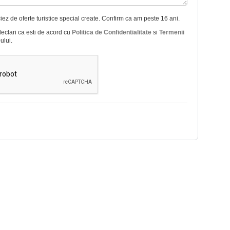
ez de oferte turistice special create. Confirm ca am peste 16 ani.
declari ca esti de acord cu
Politica de Confidentialitate
si
Termenii
ului.