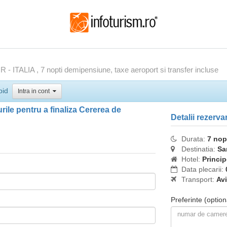
ITALIA , 7 nopti demipensiune, taxe aeroport si transfer incluse
pid
Intra in cont
ile pentru a finaliza Cererea de
Detalii rezerva
Durata:
7 nop
Destinatia:
Sa
Hotel:
Princi
Data plecarii:
Transport:
Av
Preferinte
(option