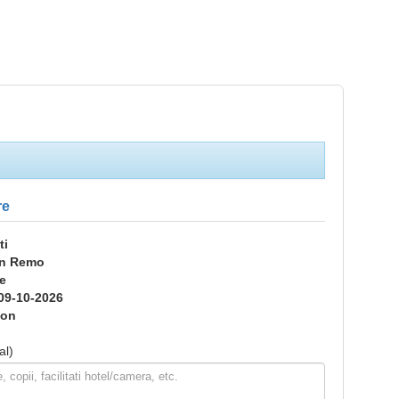
re
ti
n Remo
pe
09-10-2026
ion
al)