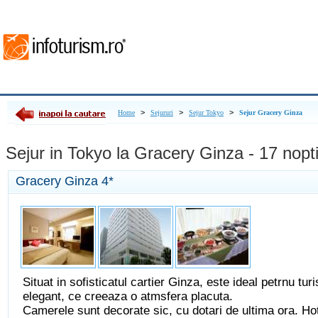
>
>
>
Home
Sejururi
Sejur Tokyo
Sejur Gracery Ginza
Sejur in Tokyo la Gracery Ginza - 17 nopt
Gracery Ginza
4*
Situat in sofisticatul cartier Ginza, este ideal petrnu tur
elegant, ce creeaza o atmsfera placuta.
Camerele sunt decorate sic, cu dotari de ultima ora. Ho