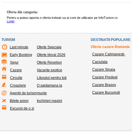
Oferta din categoria:
Pentru a putea raporta o oferta trebuie sa ai cont de utilizator pe InfoTurism.ro
Login
TURISM
DESTINATII POPULARE
Oferte cazare Romania
Last minute
Oferte Speciale
Cazare Calimanesti-
Early Booking
Oferte litoral 2026
Caciulata
Sejur
Oferte Revelion
Cazare Sinaia
Cazare
Vacante exotice
Cazare Predeal
Circuite
Litoralul pentru toti
Cazare Brasov
Croaziere
O saptamana la
Cazare Bucuresti
Agentii de turism
munte
Bilete avion
Inchirieri masini
Excursii de o zi