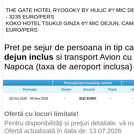
THE GATE HOTEL RYOGOKY BY HULIC 4*/ MIC 
- 3235 EURO/PERS
KOKO HOTEL TSUKIJI GINZA 4*/ MIC DEJUN, CA
EURO/PERS
Pret pe sejur de persoana in tip 
dejun inclus
si transport Avion cu 
Napoca (taxa de aeroport inclusa)
Pret/sejur/persoana/tip camera
Perioada
Single
Double
Triple
+
18.Oct.2026 - 05.Nov.2026
-
3211 EURO
-
Ofertă cu locuri limitate!
Pentru disponibilităţi şi preţuri detaliate, vă 
Ofertă actualizată în data de: 13.07.2026