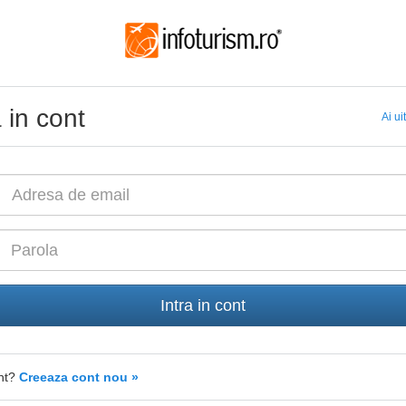
a in cont
Ai ui
Intra in cont
ont?
Creeaza cont nou »