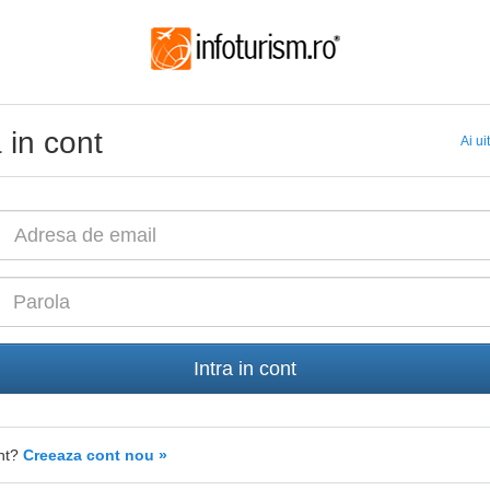
a in cont
Ai ui
Intra in cont
ont?
Creeaza cont nou »