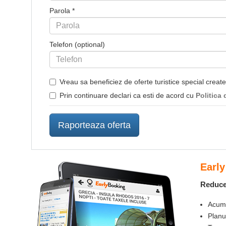
Parola *
Telefon
(optional)
Vreau sa beneficiez de oferte turistice special creat
Prin continuare declari ca esti de acord cu
Politica 
Early B
Reduceri va
Acum si pe
Planuieste