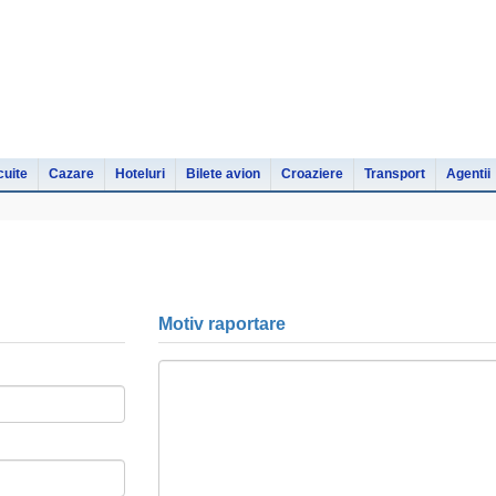
cuite
Cazare
Hoteluri
Bilete avion
Croaziere
Transport
Agentii
Motiv raportare