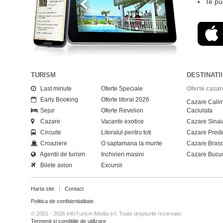
Te punem i
TURISM
DESTINATI
Last minute
Oferte Speciale
Oferte caza
Early Booking
Oferte litoral 2026
Cazare Calim
Sejur
Oferte Revelion
Caciulata
Cazare
Vacante exotice
Cazare Sinai
Circuite
Litoralul pentru toti
Cazare Pred
Croaziere
O saptamana la munte
Cazare Bras
Agentii de turism
Inchirieri masini
Cazare Bucur
Bilete avion
Excursii
Harta site
|
Contact
Politica de confidentialitate
© 2001 - 2026 InfoTurism Media srl. Toate drepturile rezervate.
Termenii si conditiile de utilizare