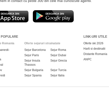
n contact cu peste 300 din cele mai cunoscute agentii.
I POPULARE
LINK-URI UTILE
re Romania
Oferte sejururi strainatate
Oferte ski 2026
Harti si destinatii
anesti-
Sejur Barcelona
Sejur Roma
Distante Romania
Sejur Paris
Sejur Dubai
a
ANPC
Sejur Insula
Sejur Grecia
eal
Thassos
ov
Sejur Bulgaria
Sejur Turcia
esti
Sejur Spania
Sejur Italia