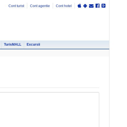
Cont turist
Cont agentie
Cont hotel
TurisMALL
Excursii