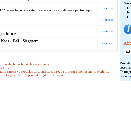
Noi 
» detalii
l 4*, acces la piscine exterioare, acces la locul de joaca pentru copii
» detalii
» detalii
port incluse,
 Kong + Bali + Singapore
Abo
» detalii
Prin abo
 si taxele, inclusiv taxele de aeroport.
recomand
in turism.
a in care se va specifica sursa infoturism.ro, cu link catre homepage-ul sectiunii.
Te ruga
form Legii nr.8/1996 privind drepturile de autor.
prelucra