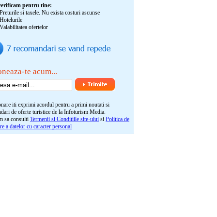
verificam pentru tine:
Preturile si taxele. Nu exista costuri ascunse
Hotelurile
Valabilitatea ofertelor
neaza-te acum...
nare iti exprimi acordul pentru a primi noutati si
ari de oferte turistice de la Infoturism Media.
m sa consulti
Termenii si Conditiile site-ului
si
Politica de
re a datelor cu caracter personal