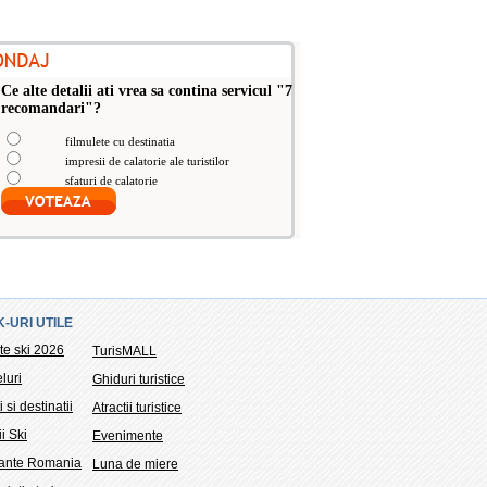
Ce alte detalii ati vrea sa contina servicul "7
recomandari"?
filmulete cu destinatia
impresii de calatorie ale turistilor
sfaturi de calatorie
K-URI UTILE
te ski 2026
TurisMALL
luri
Ghiduri turistice
i si destinatii
Atractii turistice
ii Ski
Evenimente
tante Romania
Luna de miere