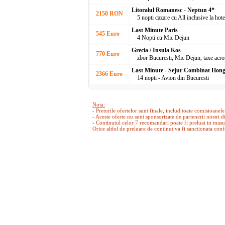
Litoralul Romanesc - Neptun 4*
2150 RON
5 nopti cazare cu All inclusive la hote
Last Minute Paris
545 Euro
4 Nopti cu Mic Dejun
Grecia / Insula Kos
770 Euro
zbor Bucuresti, Mic Dejun, taxe aero
Last Minute - Sejur Combinat Hong
2366 Euro
14 nopti - Avion din Bucuresti
Nota:
- Preturile ofertelor sunt finale, includ toate comisioanele
- Aceste oferte nu sunt sponsorizate de partenerii nostri d
- Continutul celor 7 recomandari poate fi preluat in masur
Orice altfel de preluare de continut va fi sanctionata con