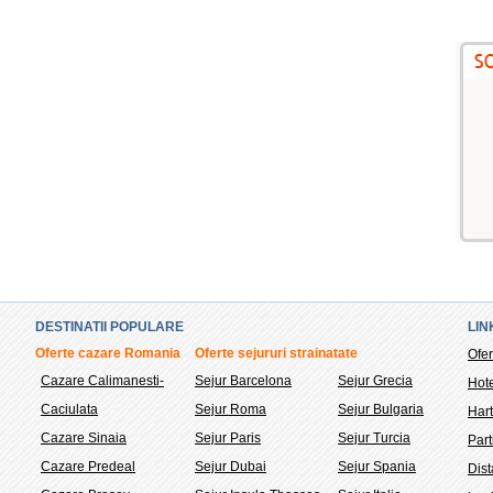
DESTINATII POPULARE
LIN
Oferte cazare Romania
Oferte sejururi strainatate
Ofer
Cazare Calimanesti-
Sejur Barcelona
Sejur Grecia
Hote
Caciulata
Sejur Roma
Sejur Bulgaria
Hart
Cazare Sinaia
Sejur Paris
Sejur Turcia
Part
Cazare Predeal
Sejur Dubai
Sejur Spania
Dis