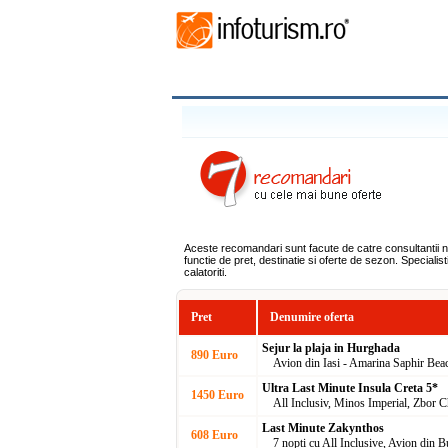
Aceste recomandari sunt facute de catre consultantii nos
functie de pret, destinatie si oferte de sezon. Specialis
calatoriti.
Pret
Denumire oferta
Sejur la plaja in Hurghada
890 Euro
Avion din Iasi - Amarina Saphir Bea
Ultra Last Minute Insula Creta 5*
1450 Euro
All Inclusiv, Minos Imperial, Zbor C
Last Minute Zakynthos
608 Euro
7 nopti cu All Inclusive, Avion din 