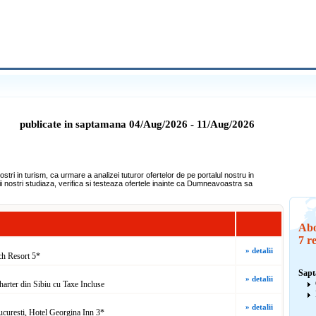
publicate in saptamana 04/Aug/2026 - 11/Aug/2026
tri in turism, ca urmare a analizei tuturor ofertelor de pe portalul nostru in
tii nostri studiaza, verifica si testeaza ofertele inainte ca Dumneavoastra sa
Abo
7 r
» detalii
ch Resort 5*
Sapt
» detalii
harter din Sibiu cu Taxe Incluse
» detalii
Bucuresti, Hotel Georgina Inn 3*