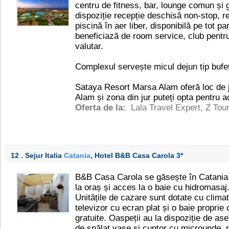
centru de fitness, bar, lounge comun și 
dispoziție recepție deschisă non-stop, re
piscină în aer liber, disponibilă pe tot pa
beneficiază de room service, club pentru
valutar.
Complexul servește micul dejun tip bufet
Sataya Resort Marsa Alam oferă loc de j
Alam și zona din jur puteți opta pentru ac
Oferta de la:
Lala Travel Expert
,
Z Tou
12 . Sejur Italia
Catania
, Hotel B&B Casa Carola
3*
B&B Casa Carola se găsește în Catania ș
la oraș și acces la o baie cu hidromasaj
Unitățile de cazare sunt dotate cu climat
televizor cu ecran plat și o baie proprie 
gratuite. Oaspeții au la dispoziție de a
de spălat vase și cuptor cu microunde, p