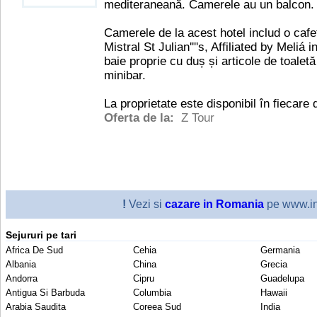
mediteraneană. Camerele au un balcon.
Camerele de la acest hotel includ o cafe
Mistral St Julian''''s, Affiliated by Meliá 
baie proprie cu duș și articole de toaletă 
minibar.
La proprietate este disponibil în fiecare
Oferta de la:
Z Tour
!
Vezi si
cazare in Romania
pe www.in
Sejururi pe tari
Africa De Sud
Cehia
Germania
Albania
China
Grecia
Andorra
Cipru
Guadelupa
Antigua Si Barbuda
Columbia
Hawaii
Arabia Saudita
Coreea Sud
India