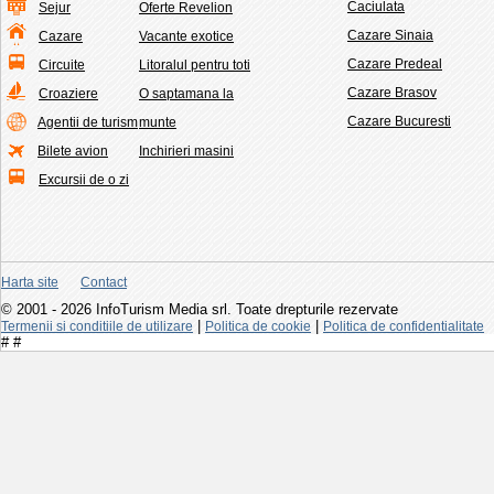
Caciulata
Sejur
Oferte Revelion
Cazare Sinaia
Cazare
Vacante exotice
Cazare Predeal
Circuite
Litoralul pentru toti
Cazare Brasov
Croaziere
O saptamana la
Cazare Bucuresti
Agentii de turism
munte
Bilete avion
Inchirieri masini
Excursii de o zi
Harta site
Contact
© 2001 - 2026 InfoTurism Media srl. Toate drepturile rezervate
|
|
Termenii si conditiile de utilizare
Politica de cookie
Politica de confidentialitate
#
#