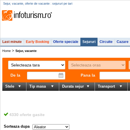
Sejur, vacante, oferte de vacante : sejururi pe tari
Last minute
Early Booking
Oferte speciale
Sejururi
Circuite
Cazare
>
Home
Sejur, vacante
De la
Pana la
Stele
Tip masa
Durata sejur
Transport
4330 oferte gasite
Sorteaza dupa