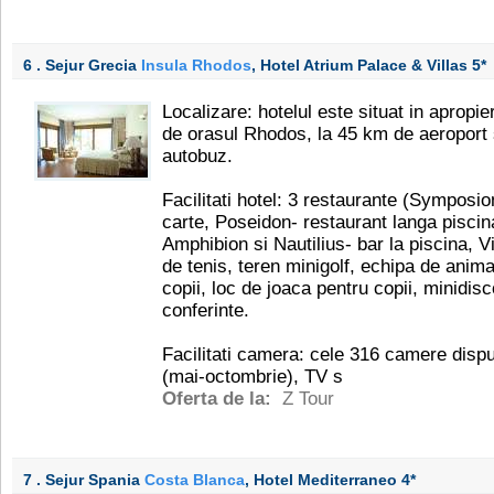
6 . Sejur Grecia
Insula Rhodos
, Hotel Atrium Palace & Villas
5*
Localizare: hotelul este situat in apropi
de orasul Rhodos, la 45 km de aeroport s
autobuz.
Facilitati hotel: 3 restaurante (Symposio
carte, Poseidon- restaurant langa piscina
Amphibion si Nautilius- bar la piscina, V
de tenis, teren minigolf, echipa de anima
copii, loc de joaca pentru copii, minidis
conferinte.
Facilitati camera: cele 316 camere dispu
(mai-octombrie), TV s
Oferta de la:
Z Tour
7 . Sejur Spania
Costa Blanca
, Hotel Mediterraneo
4*