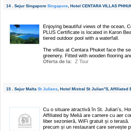
14 . Sejur Singapore
Singapore
, Hotel CENTARA VILLAS PHH
Enjoying beautiful views of the ocean, 
PLUS Certificate is located in Karon Bea
tiered outdoor pool with a waterfall.
The villas at Centara Phuket face the s
greenery. Fitted with wooden flooring and
Oferta de la:
Z Tour
15 . Sejur Malta
St Julians
, Hotel Mistral St Julian''s, Affiliate
Cu o situare atractivă în St. Julianʼs, Hote
Affiliated by Meliá are camere cu aer con
liber sezonieră, WiFi gratuit și o terasă.
precum și un restaurant care servește p