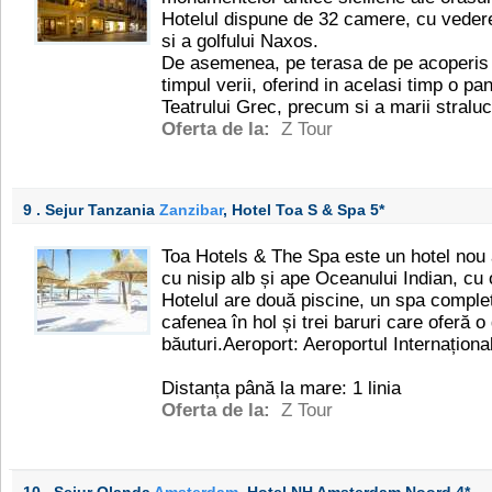
Hotelul dispune de 32 camere, cu veder
si a golfului Naxos.
De asemenea, pe terasa de pe acoperis 
timpul verii, oferind in acelasi timp o p
Teatrului Grec, precum si a marii straluc
Oferta de la:
Z Tour
9 . Sejur Tanzania
Zanzibar
, Hotel Toa S & Spa
5*
Toa Hotels & The Spa este un hotel nou 
cu nisip alb și ape Oceanului Indian, cu
Hotelul are două piscine, un spa complet
cafenea în hol și trei baruri care oferă 
băuturi.Aeroport: Aeroportul Internațio
Distanța până la mare: 1 linia
Oferta de la:
Z Tour