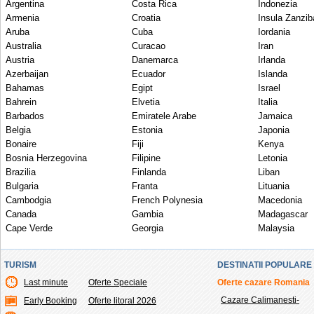
Argentina
Costa Rica
Indonezia
Armenia
Croatia
Insula Zanzib
Aruba
Cuba
Iordania
Australia
Curacao
Iran
Austria
Danemarca
Irlanda
Azerbaijan
Ecuador
Islanda
Bahamas
Egipt
Israel
Bahrein
Elvetia
Italia
Barbados
Emiratele Arabe
Jamaica
Belgia
Estonia
Japonia
Bonaire
Fiji
Kenya
Bosnia Herzegovina
Filipine
Letonia
Brazilia
Finlanda
Liban
Bulgaria
Franta
Lituania
Cambodgia
French Polynesia
Macedonia
Canada
Gambia
Madagascar
Cape Verde
Georgia
Malaysia
TURISM
DESTINATII POPULARE
Last minute
Oferte Speciale
Oferte cazare Romania
Cazare Calimanesti-
Early Booking
Oferte litoral 2026