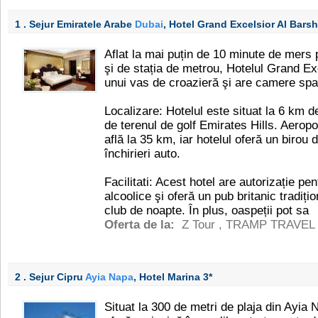
1 . Sejur Emiratele Arabe
Dubai
, Hotel Grand Excelsior Al Bars
Aflat la mai puțin de 10 minute de mers 
şi de stația de metrou, Hotelul Grand Exc
unui vas de croazieră şi are camere spa
Localizare: Hotelul este situat la 6 km 
de terenul de golf Emirates Hills. Aeropo
află la 35 km, iar hotelul oferă un birou 
închirieri auto.
Facilitati: Acest hotel are autorizație pen
alcoolice şi oferă un pub britanic tradițio
club de noapte. În plus, oaspeții pot sa
Oferta de la:
Z Tour
,
TRAMP TRAVEL
2 . Sejur Cipru
Ayia Napa
, Hotel Marina
3*
Situat la 300 de metri de plaja din Ayia 