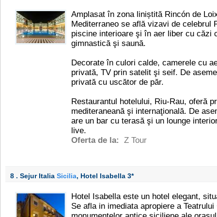
Amplasat în zona liniștită Rincón de Loi
Mediterraneo se află vizavi de celebrul
piscine interioare şi în aer liber cu căzi
gimnastică şi saună.
Decorate în culori calde, camerele cu ae
privată, TV prin satelit şi seif. De asem
privată cu uscător de păr.
Restaurantul hotelului, Riu-Rau, oferă p
mediteraneană şi internaţională. De as
are un bar cu terasă şi un lounge interi
live.
Oferta de la:
Z Tour
8 . Sejur Italia
Sicilia
, Hotel Isabella
3*
Hotel Isabella este un hotel elegant, situ
Se afla in imediata apropiere a Teatrul
monumentelor antice siciliene ale orasul