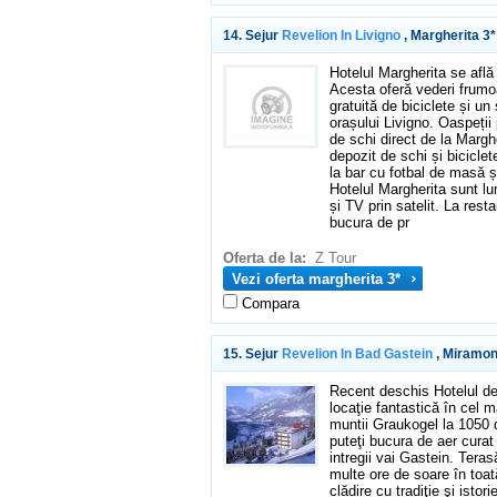
14. Sejur
Revelion In Livigno
, Margherita 3*
Hotelul Margherita se află
Acesta oferă vederi frumoa
gratuită de biciclete și un 
orașului Livigno. Oaspeții
de schi direct de la Marg
depozit de schi și biciclet
la bar cu fotbal de masă ș
Hotelul Margherita sunt l
și TV prin satelit. La rest
bucura de pr
Oferta de la:
Z Tour
Vezi oferta margherita 3*
Compara
15. Sejur
Revelion In Bad Gastein
, Miramon
Recent deschis Hotelul de
locaţie fantastică în cel m
muntii Graukogel la 1050 d
puteţi bucura de aer cura
intregii vai Gastein. Ter
multe ore de soare în toat
clădire cu tradiţie şi isto