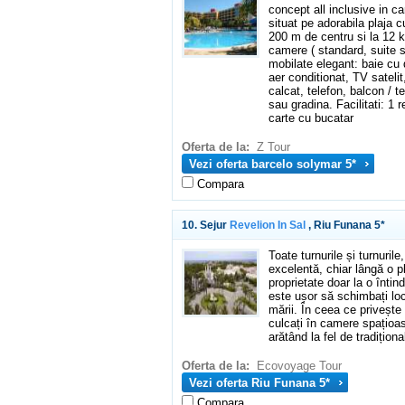
concept all inclusive in car
situat pe adorabila plaja cu
200 m de centru si la 12 k
camere ( standard, suite s
mobilate elegant: baie cu 
aer conditionat, TV satelit
calcat, telefon, balcon / 
sau gradina. Facilitati: 1 
carte cu bucatar
Oferta de la:
Z Tour
Vezi oferta barcelo solymar 5*
Compara
10. Sejur
Revelion In Sal
, Riu Funana 5*
Toate turnurile și turnuril
excelentă, chiar lângă o p
proprietate doar la o înti
este ușor să schimbați locu
mării. În ceea ce privește 
culcați în camere spațioase
arătând la fel de tradiționa
Oferta de la:
Ecovoyage Tour
Vezi oferta Riu Funana 5*
Compara