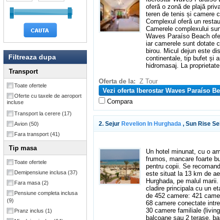
oferă o zonă de plajă priv
teren de tenis și camere c
Complexul oferă un restau
Camerele complexului sunt
Waves Paraíso Beach ofer
iar camerele sunt dotate 
birou. Micul dejun este dis
Filtreaza dupa
continentale, tip bufet și
hidromasaj. La proprietate
Transport
Oferta de la:
Z Tour
Toate ofertele
Vezi oferta Iberostar Waves Paraíso B
Oferte cu taxele de aeroport
Compara
incluse
Transport la cerere
(17)
2. Sejur
Revelion In Hurghada
, Sun Rise Se
Avion
(50)
Fara transport
(41)
Tip masa
Un hotel minunat, cu o amb
frumos, mancare foarte bun
Toate ofertele
pentru copii. Se recomand
Demipensiune inclusa
(37)
este situat la 13 km de ae
Hurghada, pe malul marii. 
Fara masa
(2)
cladire principala cu un et
Pensiune completa inclusa
de 452 camere: 421 camer
(9)
68 camere conectate intre
30 camere familiale (livin
Pranz inclus
(1)
balcoane sau 2 terase, ba