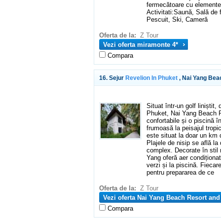
fermecătoare cu elemente 
Activitati:Saună, Sală de 
Pescuit, Ski, Cameră
Oferta de la:
Z Tour
Vezi oferta miramonte 4*
Compara
16. Sejur
Revelion In Phuket
, Nai Yang Bea
Situat într-un golf liniștit
Phuket, Nai Yang Beach Re
confortabile și o piscină î
frumoasă la peisajul tropi
este situat la doar un km 
Plajele de nisip se află l
complex. Decorate în stil
Yang oferă aer condiționat 
verzi și la piscină. Fiecar
pentru prepararea de ce
Oferta de la:
Z Tour
Vezi oferta Nai Yang Beach Resort and
Compara