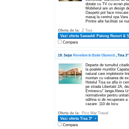
dotate cu TV cu ecran pla
Mobilierul are un design d
Oaspetii pot face miscare 
masaj la centrul spa Vara s
Printre alte facilitati se n
Oferta de la:
Z Tour
Vezi oferta Sawaddi Patong Resort & S
Compara
19. Sejur
Revelion In Baile Olanesti
, Tisa 3*
Departe de tumultul citadi
la poalele muntilor Capata
natural care impleteste lin
montan cu valoarea de exce
Hotelul Tisa se afla in centr
pe strada Libertatii 2A, d
Eminescu" langa Aleea Izv
normativelor pentru unitati
odihna si de recuperare a
cazare: 110 de locu
Oferta de la:
Pico Mar Travel
Vezi oferta Tisa 3*
Compara