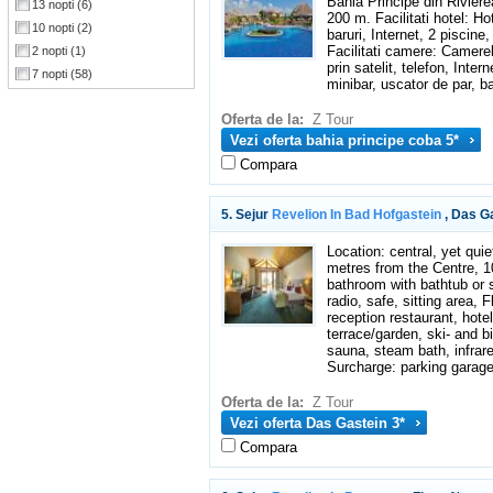
Bahia Principe din Riviere
13 nopti
(6)
200 m. Facilitati hotel: Ho
10 nopti
(2)
baruri, Internet, 2 piscine
Facilitati camere: Camerel
2 nopti
(1)
prin satelit, telefon, Intern
7 nopti
(58)
minibar, uscator de par, b
Oferta de la:
Z Tour
Vezi oferta bahia principe coba 5*
Compara
5. Sejur
Revelion In Bad Hofgastein
, Das Ga
Location: central, yet qui
metres from the Centre, 
bathroom with bathtub or s
radio, safe, sitting area, 
reception restaurant, hotel
terrace/garden, ski- and 
sauna, steam bath, infrar
Surcharge: parking garag
Oferta de la:
Z Tour
Vezi oferta Das Gastein 3*
Compara