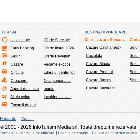
TURISM
DESTINATII POPULARE
Oferte cazare Romania
Oferte
Last minute
Oferte Speciale
Cazare Calimanesti-
Sejur
Early Booking
Oferte litoral 2026
Caciulata
Sejur
Sejur
Oferte Revelion
Cazare Sinaia
Sejur 
Cazare
Vacante exotice
Cazare Predeal
Sejur
Circuite
Litoralul pentru toti
Cazare Brasov
Sejur
Croaziere
O saptamana la
Cazare Bucuresti
Agentii de turism
munte
Bilete avion
Inchirieri masini
Excursii de o zi
Harta site
Contact
© 2001 - 2026 InfoTurism Media srl. Toate drepturile rezervate
|
|
Termenii si conditiile de utilizare
Politica de cookie
Politica de confidentialitate