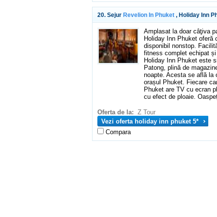
20. Sejur
Revelion In Phuket
, Holiday Inn P
Amplasat la doar câţiva p
Holiday Inn Phuket oferă 
disponibil nonstop. Facilit
fitness complet echipat ș
Holiday Inn Phuket este si
Patong, plină de magazine,
noapte. Acesta se află la 
orașul Phuket. Fiecare ca
Phuket are TV cu ecran pl
cu efect de ploaie. Oaspeț
Oferta de la:
Z Tour
Vezi oferta holiday inn phuket 5*
Compara