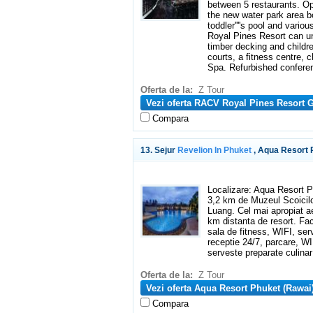
between 5 restaurants. Op
the new water park area b
toddler''''s pool and vari
Royal Pines Resort can un
timber decking and childre
courts, a fitness centre, 
Spa. Refurbished conferenc
Oferta de la:
Z Tour
Vezi oferta RACV Royal Pines Resort G
Compara
13. Sejur
Revelion In Phuket
, Aqua Resort 
Localizare: Aqua Resort P
3,2 km de Muzeul Scoicil
Luang. Cel mai apropiat ae
km distanta de resort. Faci
sala de fitness, WIFI, serv
receptie 24/7, parcare, W
serveste preparate culinar
Oferta de la:
Z Tour
Vezi oferta Aqua Resort Phuket (Rawai)
Compara