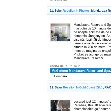
11. Sejur
Revelion In Phuket
, Mandarava Re
Mandarava Resort and Spa
mai puţin de 10 minute de
de noapte animată de pe a
comercial Jungceylon. Ace
piscină, facilități de fitn
beneficiază de un serviciu 
situată la 700 de metri. P
mers cu mașina de orașul 
Phuket se ajunge cu mașin
Mandarava Resort &
Oferta de la:
Z Tour
Vezi oferta Mandarava Resort and Spa
Compara
12. Sejur
Revelion In Gold Coast (qld)
, RAC
Located just 12 minutes’ d
Paradise, this 100-hectare
championship golf course 