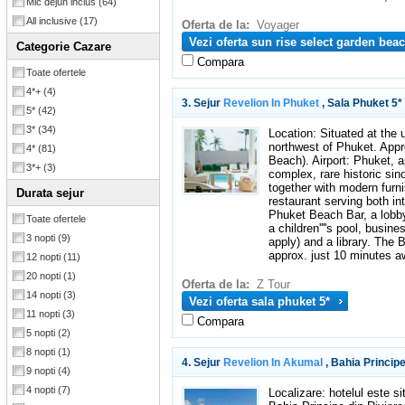
Mic dejun inclus
(64)
All inclusive
(17)
Oferta de la:
Voyager
Vezi oferta sun rise select garden beac
Categorie Cazare
Compara
Toate ofertele
4*+
(4)
3. Sejur
Revelion In Phuket
, Sala Phuket 5*
5*
(42)
3*
(34)
Location: Situated at the 
northwest of Phuket. Appr
4*
(81)
Beach). Airport: Phuket, a
3*+
(3)
complex, rare historic si
together with modern furn
Durata sejur
restaurant serving both in
Phuket Beach Bar, a lobby
Toate ofertele
a children''''s pool, busin
3 nopti
(9)
apply) and a library. The 
approx. just 10 minutes a
12 nopti
(11)
20 nopti
(1)
Oferta de la:
Z Tour
14 nopti
(3)
Vezi oferta sala phuket 5*
11 nopti
(3)
Compara
5 nopti
(2)
8 nopti
(1)
4. Sejur
Revelion In Akumal
, Bahia Princip
9 nopti
(4)
4 nopti
(7)
Localizare: hotelul este s