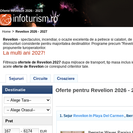
Warning
: Illegal string offset 'id_oras' in
/var/www/html/infoturism/module
Oferte Revelion 2026 - 2027
>
Home
Revelion 2026 - 2027
Revelion
- spectaculos, incendiar, o ocazie excelenta de a petrece si calatori, de 
discounturi consistente pentru majoritatea destinatiilor. Programe precum "Reveli
propunerile turoperatorilor.
La multi ani 2027!
Filtreaza
ofertele de Revelion 2027
dupa mijloace de transport, tip masa inclus in
acele
oferte de Revelion
ce corespund criteriilor tale.
Sejururi
Circuite
Croaziere
Destinatie
Oferte pentru Revelion 2026 - 
1. Sejur
Revelion In Playa Del Carmen
, Ibe
Pret
-
EUR
Iberostar Waves Paraíso 