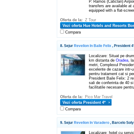
P. Ramos (Caticlan) Airpor
transfers are available at
equipped with a flat-scre
Oferta de la:
Z Tour
Vezi oferta Hue Hotels and Resorts Bo
Compara
8. Sejur
Revelion In Baile Felix
, President 4
Localizare: Situat pe dru
km distanta de
Oradea
, l
metri, Complexul President
excelente de cazare intr-un
pentru tratament cat si pent
President Baile Felix: 2 r
sali de conferinta de 40 si
facilitatile necesare pentr
Oferta de la:
Pico Mar Travel
Vezi oferta President 4*
Compara
9. Sejur
Revelion In Varadero
, Barcelo Sol
Localizare: hotel cu servic