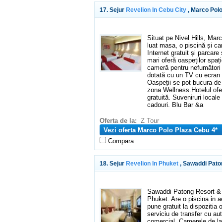
17. Sejur
Revelion In Cebu City
, Marco Polo
Situat pe Nivel Hills, Mar
luat masa, o piscină și c
Internet gratuit și parcare
mari oferă oaspeților spaț
cameră pentru nefumători 
dotată cu un TV cu ecran p
Oaspeții se pot bucura de
zona Wellness.Hotelul oferă
gratuită. Suveniruri locale
cadouri. Blu Bar &a
Oferta de la:
Z Tour
Vezi oferta Marco Polo Plaza Cebu 4*
Compara
18. Sejur
Revelion In Phuket
, Sawaddi Pato
Sawaddi Patong Resort & 
Phuket. Are o piscina in a
pune gratuit la dispozitia 
serviciu de transfer cu a
comercial. Camerele de l