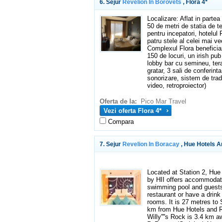
6. Sejur
Revelion In Borovets
, Flora 4*
Localizare: Aflat in partea
50 de metri de statia de te
pentru incepatori, hotelul
patru stele al celei mai vec
Complexul Flora beneficia
150 de locuri, un irish pu
lobby bar cu semineu, ter
gratar, 3 sali de conferin
sonorizare, sistem de trad
video, retroproiector)
Oferta de la:
Pico Mar Travel
Vezi oferta Flora 4*
Compara
7. Sejur
Revelion In Boracay
, Hue Hotels A
Located at Station 2, Hu
by HII offers accommodati
swimming pool and guests
restaurant or have a drink 
rooms. It is 27 metres to
km from Hue Hotels and R
Willy''''s Rock is 3.4 km 