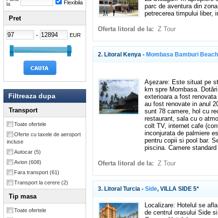
Flexibila
la
parc de aventura din zona l
petrecerea timpului liber, i
Pret
Oferta litoral de la:
Z Tour
-
EUR
2. Litoral Kenya -
Mombasa Bamburi Beach
Aşezare: Este situat pe st
km spre Mombasa. Dotări: H
Filtreaza dupa
exterioara a fost renovata
au fost renovate in anul 2
Transport
sunt 78 camere, hol cu rece
restaurant, sala cu o atmo
Toate ofertele
colt TV, internet cafe (con
inconjurata de palmiere es
Oferte cu taxele de aeroport
pentru copii si pool bar. S
incluse
piscina. Camere standard
Autocar
(5)
Avion
(608)
Oferta litoral de la:
Z Tour
Fara transport
(61)
Transport la cerere
(2)
3. Litoral Turcia -
Side
, VILLA SIDE 5*
Tip masa
Localizare: Hotelul se af
Toate ofertele
de centrul orasului Side s