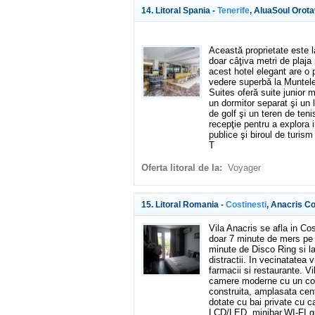
14. Litoral Spania -
Tenerife
, AluaSoul Orota
Această proprietate este la
doar câţiva metri de plaja
acest hotel elegant are o p
vedere superbă la Muntele
Suites oferă suite junior m
un dormitor separat şi un 
de golf şi un teren de teni
recepţie pentru a explora
publice şi biroul de turism
T
Oferta litoral de la:
Voyager
15. Litoral Romania -
Costinesti
, Anacris Co
Vila Anacris se afla in Cos
doar 7 minute de mers pe j
minute de Disco Ring si l
distractii. In vecinatate
farmacii si restaurante. Vi
camere moderne cu un conf
construita, amplasata cent
dotate cu bai private cu 
LCD/LED, minibar,WI-FI grat