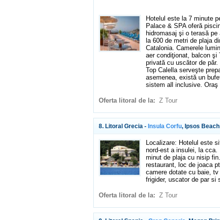
Hotelul este la 7 minute p
Palace & SPA oferă piscine
hidromasaj şi o terasă pe
la 600 de metri de plaja 
Catalonia. Camerele lumin
aer condiţionat, balcon şi 
privată cu uscător de păr. 
Top Calella serveşte prepa
asemenea, există un bufet
sistem all inclusive. Oraş
Oferta litoral de la:
Z Tour
8. Litoral Grecia -
Insula Corfu
, Ipsos Beach
Localizare: Hotelul este si
nord-est a insulei, la cca
minut de plaja cu nisip fin.
restaurant, loc de joaca pt
camere dotate cu baie, tv s
frigider, uscator de par si 
Oferta litoral de la:
Z Tour