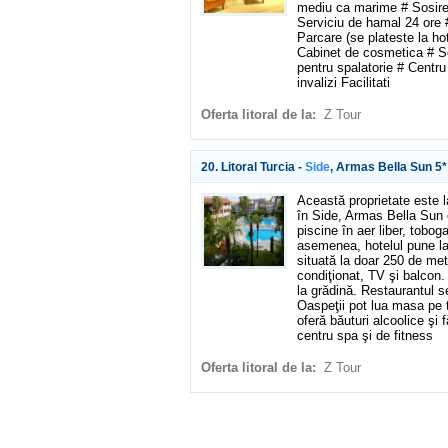
mediu ca marime # Sosire 
Serviciu de hamal 24 ore 
Parcare (se plateste la h
Cabinet de cosmetica # Ser
pentru spalatorie # Centru 
invalizi Facilitati
Oferta litoral de la:
Z Tour
20. Litoral Turcia -
Side
, Armas Bella Sun 5*
Această proprietate este l
în Side, Armas Bella Sun e
piscine în aer liber, tobo
asemenea, hotelul pune la 
situată la doar 250 de met
condiţionat, TV şi balcon
la grădină. Restaurantul s
Oaspeţii pot lua masa pe 
oferă băuturi alcoolice şi 
centru spa şi de fitness
Oferta litoral de la:
Z Tour