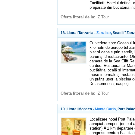
Facilitati: Hotelul detine 
preparate din bucătăria int
Oferta litoral de la:
Z Tour
18. Litoral Tanzania -
Zanzibar
, Seacliff Zan
Cu vedere spre Oceanul I
kilometri de aeroportul Z
plat și canale prin satelit,
baruri și 3 restaurante. O
cameră de la Sea Cliff Re
cu duș. Restaurantul Man
bucătăria locală și interna
mese informale și restaura
un prânz ușor la piscina d
De asemenea, oaspeți
Oferta litoral de la:
Z Tour
19. Litoral Monaco -
Monte Carlo
, Port Pala
Localizare hotel Port Pal
apropiat aeroport (cote d 
station) # 1 km departare 
congress centre) Facilitat