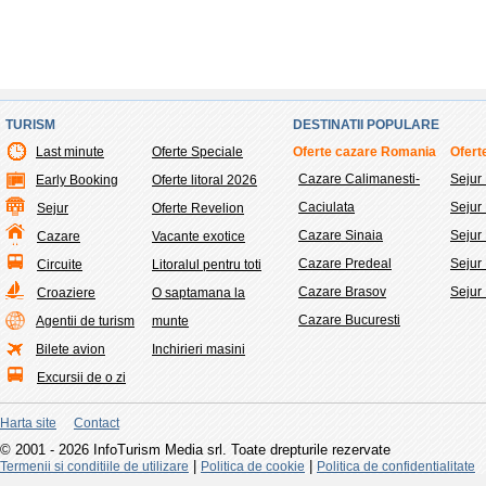
TURISM
DESTINATII POPULARE
Last minute
Oferte Speciale
Oferte cazare Romania
Oferte
Cazare Calimanesti-
Sejur
Early Booking
Oferte litoral 2026
Caciulata
Sejur
Sejur
Oferte Revelion
Cazare Sinaia
Sejur 
Cazare
Vacante exotice
Cazare Predeal
Sejur
Circuite
Litoralul pentru toti
Cazare Brasov
Sejur
Croaziere
O saptamana la
Cazare Bucuresti
Agentii de turism
munte
Bilete avion
Inchirieri masini
Excursii de o zi
Harta site
Contact
© 2001 - 2026 InfoTurism Media srl. Toate drepturile rezervate
|
|
Termenii si conditiile de utilizare
Politica de cookie
Politica de confidentialitate