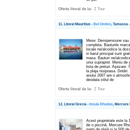
Oferta litoral de la:
Z Tour
11. Litoral Mauritius -
Bel Ombre
, Tamassa 
Mese: Demipensiune sau Al
completa. Bauturile marcate
locale ne/alcoolice la doza
in barul principal sunt gra
masa. Bauturi ne/alcoolice
unui suprapret. Meniu de g
lista de preturi. Aşezare: 
la plaja nisipoasa. Dotări
anului 2007 are o atmosfer
deodata stilul de
Oferta litoral de la:
Z Tour
12. Litoral Grecia -
Insula Rhodos
, Mercure
Acest proprietate este la 
de o piscină, Mercure Rho
metri de plajă și la 500 d