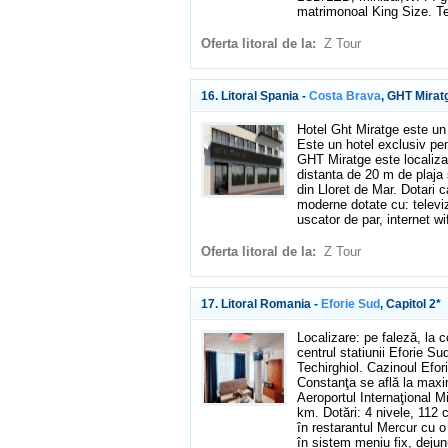
matrimonoal King Size. T
Oferta litoral de la:
Z Tour
16. Litoral Spania -
Costa Brava
, GHT Mirat
Hotel Ght Miratge este un
Este un hotel exclusiv pen
GHT Miratge este localizat
distanta de 20 m de plaja 
din Lloret de Mar. Dotari
moderne dotate cu: televizo
uscator de par, internet wif
Oferta litoral de la:
Z Tour
17. Litoral Romania -
Eforie Sud
, Capitol 2*
Localizare: pe faleză, la 
centrul statiunii Eforie Su
Techirghiol. Cazinoul Efor
Constanţa se află la maxi
Aeroportul Internaţional M
km. Dotări: 4 nivele, 112 
în restarantul Mercur cu o
în sistem meniu fix, dejunu