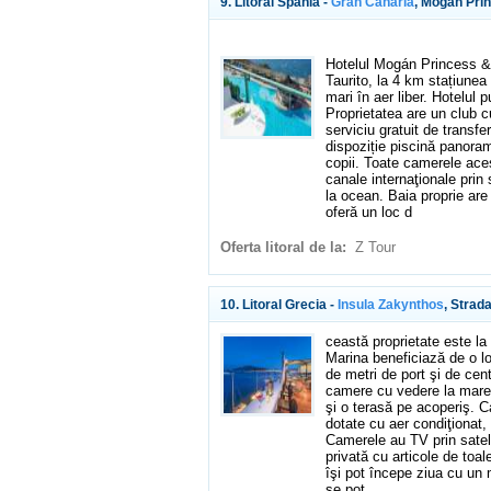
9. Litoral Spania -
Gran Canaria
, Mogan Pri
Hotelul Mogán Princess & 
Taurito, la 4 km stațiunea
mari în aer liber. Hotelul 
Proprietatea are un club cu
serviciu gratuit de transfer 
dispoziție piscină panoram
copii. Toate camerele aces
canale internaţionale prin
la ocean. Baia proprie are
oferă un loc d
Oferta litoral de la:
Z Tour
10. Litoral Grecia -
Insula Zakynthos
, Strad
ceastă proprietate este la
Marina beneficiază de o l
de metri de port şi de cen
camere cu vedere la mare 
şi o terasă pe acoperiş. 
dotate cu aer condiţionat, 
Camerele au TV prin sateli
privată cu articole de toal
îşi pot începe ziua cu un m
se pot