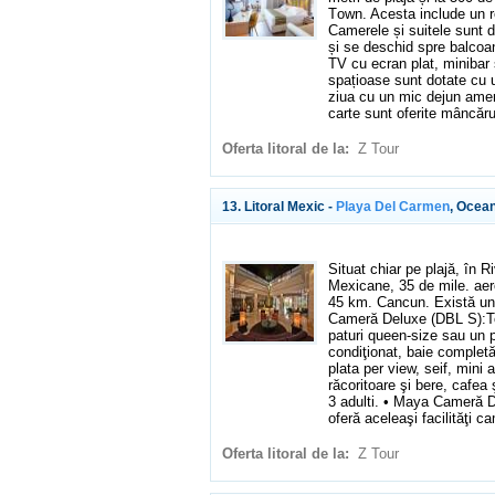
Τown. Acesta include un re
Camerele și suitele sunt d
și se deschid spre balcoa
TV cu ecran plat, minibar 
spațioase sunt dotate cu u
ziua cu un mic dejun ameri
carte sunt oferite mâncăru
Oferta litoral de la:
Z Tour
13. Litoral Mexic -
Playa Del Carmen
, Ocea
Situat chiar pe plajă, în R
Mexicane, 35 de mile. aer
45 km. Cancun. Există un
Cameră Deluxe (DBL S):To
paturi queen-size sau un p
condiţionat, baie completă
plata per view, seif, mini 
răcoritoare şi bere, cafea
3 adulti. • Maya Cameră 
oferă aceleaşi facilităţi 
Oferta litoral de la:
Z Tour