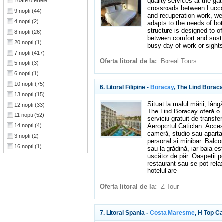
quality services at the ga
Toate ofertele
crossroads between Lucca,
9 nopti
(44)
and recuperation work, we
4 nopti
(2)
adapts to the needs of bot
structure is designed to of
8 nopti
(26)
between comfort and sustai
20 nopti
(1)
busy day of work or sight
7 nopti
(417)
Oferta litoral de la:
Boreal Tours
5 nopti
(3)
6 nopti
(1)
10 nopti
(75)
6. Litoral Filipine -
Boracay
, The Lind Borac
13 nopti
(15)
Situat la malul mării, lâng
12 nopti
(33)
The Lind Boracay oferă o p
11 nopti
(52)
serviciu gratuit de transfer
Aeroportul Caticlan. Acces
14 nopti
(4)
cameră, studio sau aparta
3 nopti
(2)
personal și minibar. Balco
16 nopti
(1)
sau la grădină, iar baia es
uscător de păr. Oaspeții p
restaurant sau se pot rel
hotelul are
Oferta litoral de la:
Z Tour
7. Litoral Spania -
Costa Maresme
, H Top C