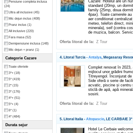
Cazare: Hotelul are un n
Pensiune completa inclusa
standard (20mp, un dormi
(24)
family (25mp, doua dormit
Ultra all inclusive
(45)
4pax). Toate camerele au b
aer conditionat centralizat
Mic dejun inclus
(408)
meteo, telefon direct, mini
Pranz inclus
(1)
minerala), seif (contra cos
All inclusive
(220)
de muzica, balcon. Servici
Fara masa
(52)
Oferta litoral de la:
Z Tour
Demipensiune inclusa
(148)
Mic dejun + pranz
(1)
4. Litoral Turcia -
Antalya
, Megasaray Resor
Categorie Cazare
Toate ofertele
Complet renovat în 2023, a
mijlocul unor grădini frum
3*+
(18)
Titreyengol. Înconjurat de
5*
(419)
Side oferă o serie de facil
acvatic, piscine și centru 
2*
(15)
sticlă de apă, apă mineral
3*
(176)
sosirii.
4*+
(51)
Oferta litoral de la:
Z Tour
5*+
(4)
6*
(1)
4*
(484)
5. Litoral Italia -
Altopascio
, LE CARBAIE 3*
Durata sejur
Hotel Le Cerbaie welcom