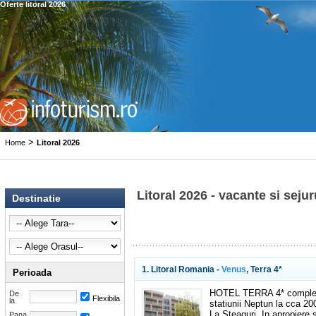
Oferte litoral 2026
>
Home
Litoral 2026
Litoral 2026 - vacante si sejuru
Destinatie
1. Litoral Romania -
Venus
, Terra 4*
Perioada
HOTEL TERRA 4* complet r
De
Flexibila
la
statiunii Neptun la cca 2
La Steaguri. In apropiere 
Pana