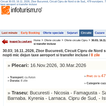
Circuit 30.03; 16.11..2026, Zbor Bucuresti, Circuit Cipru de Nord si de Sud,, 479 euro/pers. 7
taxe aeroport si transfer incluse
Last minute
Early Booking
Oferte speciale
Sejururi
Circuite
Cazare
>
>
>
Home
Oferte circuite
Oferte circuite Cipru
30.03; 16.11
si transfer incluse
30.03; 16.11..2026, Zbor Bucuresti, Circuit Cipru de Nord s
nopti mic dejun taxe aeroport si transfer incluse /
8 zile
»
Plecari:
16.Nov.2026, 30.Mar.2026
4
»
Pret:
de la
»
Transport:
cu Avion
»
Durata:
8 zile
»
Categorie caz
»
Traseu:
Bucuresti - Nicosia - Famagusta - S
Barnaba. Kyrenia - Larnaca. Cipru de Sud, - Is