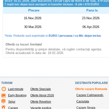
30.03; 16.11..2026, Zbor Bucuresti, Circuit Cipru de Nord si de Sud,, 479 eur
7 nopti mic dejun taxe aeroport si transfer incluse - 8 zile / 479 EURO
Plecare
Pana la
16.Nov.2026
23.Nov.2026
30.Mar.2026
06.Apr.2026
*Nota: Preturile sunt exprimate in
EURO / persoana / cu Mic dejun inclus
Ofertă cu locuri limitate!
Pentru disponibilităţi şi preţuri detaliate, vă rugăm contactaţi agenţia.
Ofertă actualizată în data de: 19.02.2026
TURISM
DESTINATII POPULARE
Last minute
Oferte Speciale
Oferte cazare Romania
Cazare Calimanesti-
Early Booking
Oferte litoral 2026
Caciulata
Sejur
Oferte Revelion
Cazare Sinaia
Cazare
Vacante exotice