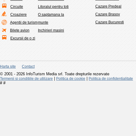
Cazare Predeal
Circuite
Litoralul pentru toti
Cazare Brasov
Croaziere
O saptamana la
Cazare Bucuresti
Agentii de turism
munte
Bilete avion
Inchirieri masini
Excursii de o zi
Harta site
Contact
© 2001 - 2026 InfoTurism Media srl. Toate drepturile rezervate
|
|
Termenii si conditiile de utilizare
Politica de cookie
Politica de confidentialitate
#
#