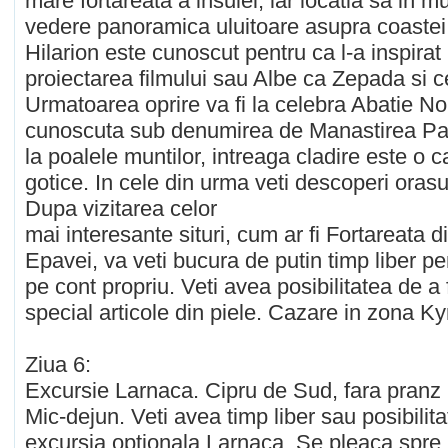
mare fortareata a insulei, iar locatia sa in m
vedere panoramica uluitoare asupra coastei 
Hilarion este cunoscut pentru ca l-a inspirat
proiectarea filmului sau Albe ca Zepada si cei
Urmatoarea oprire va fi la celebra Abatie No
cunoscuta sub denumirea de Manastirea Paci
la poalele muntilor, intreaga cladire este o 
gotice. In cele din urma veti descoperi orasu
Dupa vizitarea celor
mai interesante situri, cum ar fi Fortareata d
Epavei, va veti bucura de putin timp liber p
pe cont propriu. Veti avea posibilitatea de a
special articole din piele. Cazare in zona Ky
Ziua 6:
Excursie Larnaca. Cipru de Sud, fara pranz 
Mic-dejun. Veti avea timp liber sau posibilita
excursia optionala Larnaca. Se pleaca spre