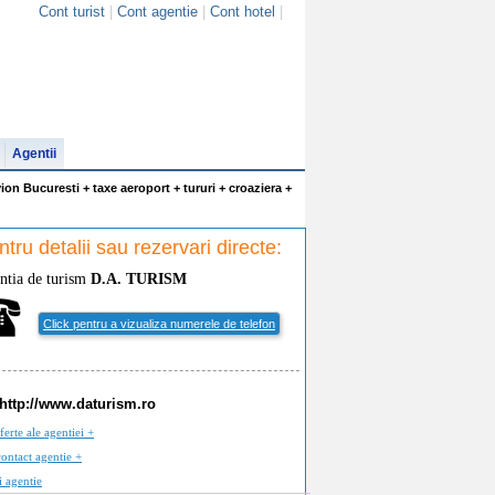
Cont turist
|
Cont agentie
|
Cont hotel
|
Agentii
on Bucuresti + taxe aeroport + tururi + croaziera +
tru detalii sau rezervari directe:
ntia de turism
D.A. TURISM
Click pentru a vizualiza numerele de telefon
http://www.daturism.ro
ferte ale agentiei +
ontact agentie +
i agentie