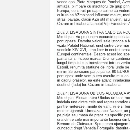
vedea apoi Piata Marques de Pombal, Aveni
amiaza, plimbare cu insotitorul de grup prin
Europa, construit pe sapte coline cu vedere
cultura sa AZmbinand influente maure, marit
strazi pavate, cladiri AZn stil manuelin, az
Cazare in Lisabona la hotel Vip Executive A
Ziua 3: LISABONA SINTRA CABO DA ROCA
Mic dejun. Va propunem excursie optionala de
portugheze. Datorita valorii sale istorice 
vizita Palatul National, unul dintre cele ma
secolele XIV XVI; timp liber in centrul ora
Europei continentale. Despre acest loc spe
pamantul si incepe marea. Drumul continua 
lungul timpului s-a transformat intr-un verit
Estoril, renumita statiune de litoral unde s
minim 25 persoane participante: 90 EURO/ p
portughez unde vom putea asculta muzica fa
in cadrul oraselor, ea este adanc inradacina
destinul (fado) lor. Cazare in Lisabona.
Ziua 4: LISABONA OBIDOS ALCOBACA AV
Mic dejun. Plecam spre Obidos un oras medie
indoiala una dintre cele mai reprezentative a
printre metereze, morile de vant, viile si f
mestesugaresti. Urmeaza apoi Nazare, un p
pe plaja sau masa de pranz cu specific p
una dintre cele mai importante biserici din
Bernard de Clairvaux. Spre seara ajungem in
cunoscut drept Venetia Portugaliei datorita 