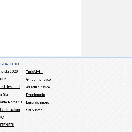
K-URI UTILE
rte ski 2026
TurisMALL
eluri
Ghiduri turistice
i si destinatii
Atractii turistice
ii Ski
Evenimente
tante Romania
Luna de miere
slatie turism
Ski Austria
PC
RTENERI