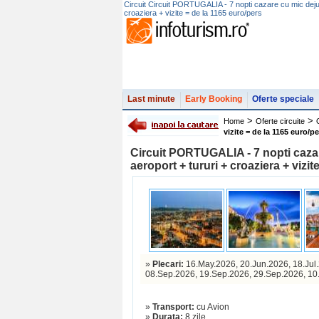
Circuit Circuit PORTUGALIA - 7 nopti cazare cu mic dejun 
croaziera + vizite = de la 1165 euro/pers
Last minute
Early Booking
Oferte speciale
>
>
Home
Oferte circuite
vizite = de la 1165 euro/p
Circuit PORTUGALIA - 7 nopti cazar
aeroport + tururi + croaziera + vizit
»
Plecari:
16.May.2026, 20.Jun.2026, 18.Jul
08.Sep.2026, 19.Sep.2026, 29.Sep.2026, 10
»
Transport:
cu Avion
»
Durata:
8 zile