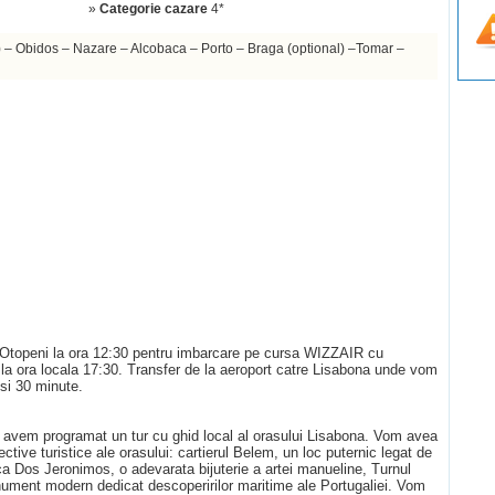
»
Categorie cazare
4*
) – Obidos – Nazare – Alcobaca – Porto – Braga (optional) –Tomar –
tul Otopeni la ora 12:30 pentru imbarcare pe cursa WIZZAIR cu
o la ora locala 17:30. Transfer de la aeroport catre Lisabona unde vom
si 30 minute.
e avem programat un tur cu ghid local al orasului Lisabona. Vom avea
ive turistice ale orasului: cartierul Belem, un loc puternic legat de
a Dos Jeronimos, o adevarata bijuterie a artei manueline, Turnul
ent modern dedicat descoperirilor maritime ale Portugaliei. Vom