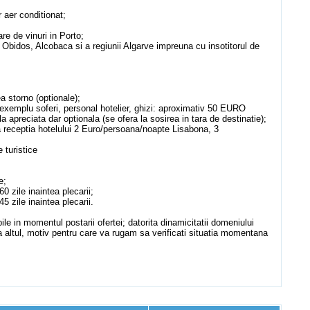
r aer conditionat;
re de vinuri in Porto;
 Obidos, Alcobaca si a regiunii Algarve impreuna cu insotitorul de
a storno (optionale);
de exemplu soferi, personal hotelier, ghizi: aproximativ 50 EURO
a apreciata dar optionala (se ofera la sosirea in tara de destinatie);
la receptia hotelului 2 Euro/persoana/noapte Lisabona, 3
e turistice
e;
0 zile inaintea plecarii;
5 zile inaintea plecarii.
abile in momentul postarii ofertei; datorita dinamicitatii domeniului
 altul, motiv pentru care va rugam sa verificati situatia momentana