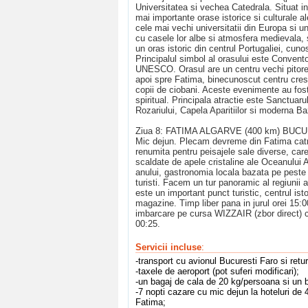
Universitatea si vechea Catedrala. Situat in
mai importante orase istorice si culturale a
cele mai vechi universitatii din Europa si un
cu casele lor albe si atmosfera medievala,
un oras istoric din centrul Portugaliei, cuno
Principalul simbol al orasului este Conven
UNESCO. Orasul are un centru vechi pitoresc
apoi spre Fatima, binecunoscut centru cres
copii de ciobani. Aceste evenimente au fost
spiritual. Principala atractie este Sanctuar
Rozariului, Capela Aparitiilor si moderna Ba
Ziua 8: FATIMA ALGARVE (400 km) BUC
Mic dejun. Plecam devreme din Fatima catre
renumita pentru peisajele sale diverse, care
scaldate de apele cristaline ale Oceanului 
anului, gastronomia locala bazata pe peste s
turisti. Facem un tur panoramic al regiunii 
este un important punct turistic, centrul is
magazine. Timp liber pana in jurul orei 15:
imbarcare pe cursa WIZZAIR (zbor direct) c
00:25.
Servicii incluse
:
-transport cu avionul Bucuresti Faro si ret
-taxele de aeroport (pot suferi modificari);
-un bagaj de cala de 20 kg/persoana si un 
-7 nopti cazare cu mic dejun la hoteluri de 4
Fatima;