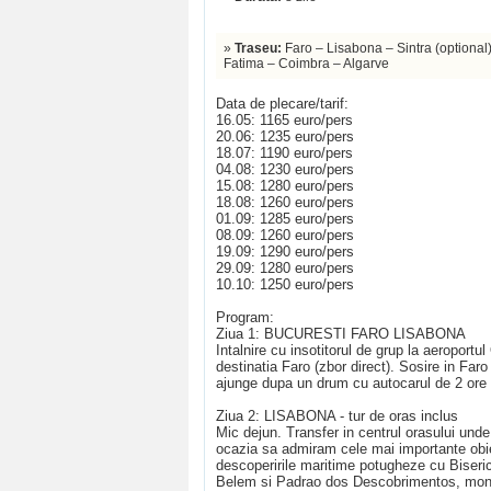
»
Traseu:
Faro – Lisabona – Sintra (optional
Fatima – Coimbra – Algarve
Data de plecare/tarif:
16.05: 1165 euro/pers
20.06: 1235 euro/pers
18.07: 1190 euro/pers
04.08: 1230 euro/pers
15.08: 1280 euro/pers
18.08: 1260 euro/pers
01.09: 1285 euro/pers
08.09: 1260 euro/pers
19.09: 1290 euro/pers
29.09: 1280 euro/pers
10.10: 1250 euro/pers
Program:
Ziua 1: BUCURESTI FARO LISABONA
Intalnire cu insotitorul de grup la aeropor
destinatia Faro (zbor direct). Sosire in Far
ajunge dupa un drum cu autocarul de 2 ore 
Ziua 2: LISABONA - tur de oras inclus
Mic dejun. Transfer in centrul orasului und
ocazia sa admiram cele mai importante obiect
descoperirile maritime potugheze cu Biseric
Belem si Padrao dos Descobrimentos, monum