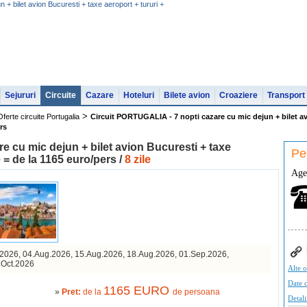
+ bilet avion Bucuresti + taxe aeroport + tururi +
Sejururi
Circuite
Cazare
Hoteluri
Bilete avion
Croaziere
Transport
>
Oferte circuite Portugalia
Circuit PORTUGALIA - 7 nopti cazare cu mic dejun + bilet avi
ers
e cu mic dejun + bilet avion Bucuresti + taxe
Pen
e = de la 1165 euro/pers /
8 zile
Age
.2026, 04.Aug.2026, 15.Aug.2026, 18.Aug.2026, 01.Sep.2026,
.Oct.2026
Alte o
Date c
1165 EURO
»
Pret:
de la
de persoana
Detali