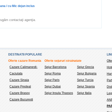
na / cu Mic dejun inclus
ă rugăm contactaţi agenţia.
DESTINATII POPULARE
LIN
Oferte cazare Romania
Oferte sejururi strainatate
Ofe
Cazare Calimanesti-
Sejur Barcelona
Sejur Grecia
Hot
Caciulata
Sejur Roma
Sejur Bulgaria
Hart
Cazare Sinaia
Sejur Paris
Sejur Turcia
Part
Cazare Predeal
Sejur Dubai
Sejur Spania
Dis
Cazare Brasov
Sejur Insula Thassos
Sejur Italia
Legi
Cazare Bucuresti
AN
PA