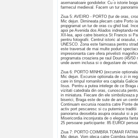
asemanatoare gondolelor. Cu o istorie bogat
farmecul medieval. Facem un tur panoramic d
Ziua 5: AVEIRO - PORTO (tur de oras, croaz
Mic dejun. Dimineata plecam catre Porto ia
propgramat un tur de oras cu ghid loal. In
apoi pe Avenida dos Aliados indreptandu-ne 
XII-lea, apoi catre biserica St Francis si 
pentru fotografii. Centrul istoric al orasul
UNESCO. Zona este faimoasa pentru stradute
este traversat de mai multe poduri spectacu
impresionanta care ofera privelisti magnific
programata croaziera pe raul Douro (45/50 m
unde avem inclusa si o degustare de vinuri.
Ziua 6: PORTO MINHO (excursie optionala
Mic dejun. Excursie optionala de o zi in re
care in timpul romanilor era capitala Galicie
Iisus. Pentru a putea intelege de ce Braga 
vizitati catedrala din oras, cunoscuta pentr
in miniatura. Fiecare din ele simbolizeaza p
biserici, Braga este de sute de ani un centr
Continuam excursia noastra catre Ponte de
activ port pescaresc si cu puternice traditi
panorama deosebita asupra orasului si a por
Misericordia inconjurata de o eleganta fanta
25 persoane participante: 85 EURO/ persoa
Ziua 7: PORTO COIMBRA TOMAR FATIMA
Mic dejun. Vom pleca catre Coimbra (prima c