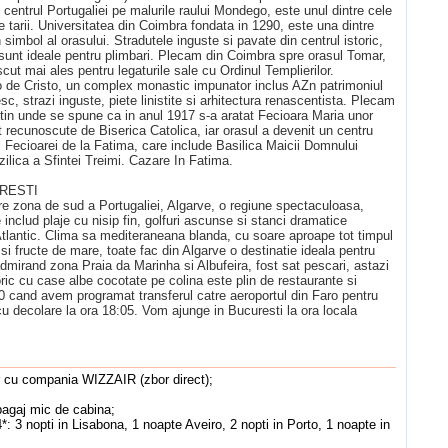
 centrul Portugaliei pe malurile raului Mondego, este unul dintre cele
le tarii. Universitatea din Coimbra fondata in 1290, este una dintre
 simbol al orasului. Stradutele inguste si pavate din centrul istoric,
 sunt ideale pentru plimbari. Plecam din Coimbra spre orasul Tomar,
scut mai ales pentru legaturile sale cu Ordinul Templierilor.
to de Cristo, un complex monastic impunator inclus AZn patrimoniul
, strazi inguste, piete linistite si arhitectura renascentista. Plecam
tin unde se spune ca in anul 1917 s-a aratat Fecioara Maria unor
 recunoscute de Biserica Catolica, iar orasul a devenit un centru
ul Fecioarei de la Fatima, care include Basilica Maicii Domnului
zilica a Sfintei Treimi. Cazare In Fatima.
URESTI
 zona de sud a Portugaliei, Algarve, o regiune spectaculoasa,
 includ plaje cu nisip fin, golfuri ascunse si stanci dramatice
Atlantic. Clima sa mediteraneana blanda, cu soare aproape tot timpul
i fructe de mare, toate fac din Algarve o destinatie ideala pentru
admirand zona Praia da Marinha si Albufeira, fost sat pescari, astazi
toric cu case albe cocotate pe colina este plin de restaurante si
00 cand avem programat transferul catre aeroportul din Faro pentru
u decolare la ora 18:05. Vom ajunge in Bucuresti la ora locala
ur cu compania WIZZAIR (zbor direct);
bagaj mic de cabina;
*: 3 nopti in Lisabona, 1 noapte Aveiro, 2 nopti in Porto, 1 noapte in