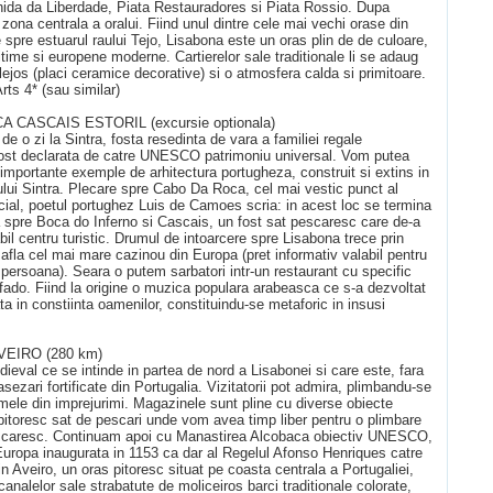
da da Liberdade, Piata Restauradores si Piata Rossio. Dupa
 zona centrala a oralui. Fiind unul dintre cele mai vechi orase din
 spre estuarul raului Tejo, Lisabona este un oras plin de de culoare,
ime si europene moderne. Cartierelor sale traditionale li se adaug
ulejos (placi ceramice decorative) si o atmosfera calda si primitoare.
rts 4* (sau similar)
 CASCAIS ESTORIL (excursie optionala)
 o zi la Sintra, fosta resedinta de vara a familiei regale
a fost declarata de catre UNESCO patrimoniu universal. Vom putea
i importante exemple de arhitectura portugheza, construit si extins in
sului Sintra. Plecare spre Cabo Da Roca, cel mai vestic punct al
cial, poetul portughez Luis de Camoes scria: in acest loc se termina
spre Boca do Inferno si Cascais, un fost sat pescaresc care de-a
abil centru turistic. Drumul de intoarcere spre Lisabona trece prin
e afla cel mai mare cazinou din Europa (pret informativ valabil pentru
ersoana). Seara o putem sarbatori intr-un restaurant cu specific
do. Fiind la origine o muzica populara arabeasca ce s-a dezvoltat
ta in constiinta oamenilor, constituindu-se metaforic in insusi
EIRO (280 km)
val ce se intinde in partea de nord a Lisabonei si care este, fara
sezari fortificate din Portugalia. Vizitatorii pot admira, plimbandu-se
ermele din imprejurimi. Magazinele sunt pline cu diverse obiecte
itoresc sat de pescari unde vom avea timp liber pentru o plimbare
escaresc. Continuam apoi cu Manastirea Alcobaca obiectiv UNESCO,
 Europa inaugurata in 1153 ca dar al Regelul Afonso Henriques catre
 Aveiro, un oras pitoresc situat pe coasta centrala a Portugaliei,
canalelor sale strabatute de moliceiros barci traditionale colorate,