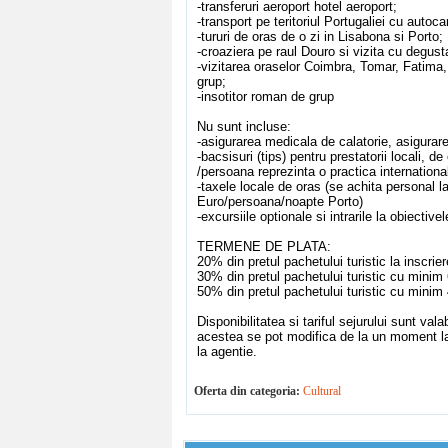
-transferuri aeroport hotel aeroport;
-transport pe teritoriul Portugaliei cu autoca
-tururi de oras de o zi in Lisabona si Porto;
-croaziera pe raul Douro si vizita cu degusta
-vizitarea oraselor Coimbra, Tomar, Fatima,
grup;
-insotitor roman de grup
Nu sunt incluse:
-asigurarea medicala de calatorie, asigurare
-bacsisuri (tips) pentru prestatorii locali, 
/persoana reprezinta o practica international
-taxele locale de oras (se achita personal 
Euro/persoana/noapte Porto)
-excursiile optionale si intrarile la obiectivel
TERMENE DE PLATA:
20% din pretul pachetului turistic la inscrier
30% din pretul pachetului turistic cu minim 6
50% din pretul pachetului turistic cu minim 4
Disponibilitatea si tariful sejurului sunt val
acestea se pot modifica de la un moment la
la agentie.
Oferta din categoria:
Cultural