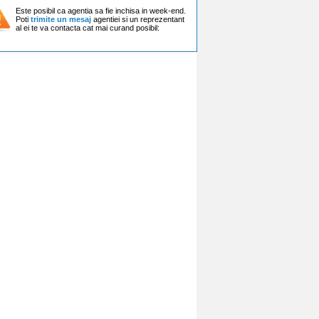
Este posibil ca agentia sa fie inchisa in week-end.
Poti
trimite un mesaj
agentiei si un reprezentant
al ei te va contacta cat mai curand posibil: