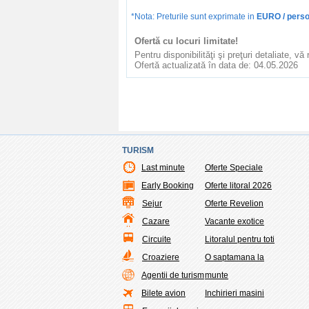
*Nota: Preturile sunt exprimate in
EURO / persoa
Ofertă cu locuri limitate!
Pentru disponibilităţi şi preţuri detaliate, v
Ofertă actualizată în data de: 04.05.2026
TURISM
Last minute
Oferte Speciale
Early Booking
Oferte litoral 2026
Sejur
Oferte Revelion
Cazare
Vacante exotice
Circuite
Litoralul pentru toti
Croaziere
O saptamana la
Agentii de turism
munte
Bilete avion
Inchirieri masini