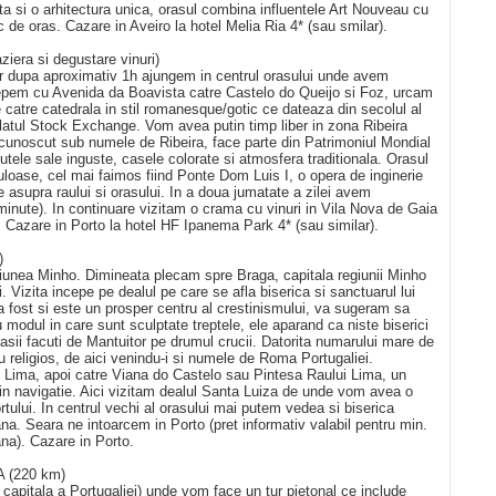
a si o arhitectura unica, orasul combina influentele Art Nouveau cu
e oras. Cazare in Aveiro la hotel Melia Ria 4* (sau smilar).
iera si degustare vinuri)
r dupa aproximativ 1h ajungem in centrul orasului unde avem
cepem cu Avenida da Boavista catre Castelo do Queijo si Foz, urcam
catre catedrala in stil romanesque/gotic ce dateaza din secolul al
Palatul Stock Exchange. Vom avea putin timp liber in zona Ribeira
ui, cunoscut sub numele de Ribeira, face parte din Patrimoniul Mondial
le sale inguste, casele colorate si atmosfera traditionala. Orasul
loase, cel mai faimos fiind Ponte Dom Luis I, o opera de inginerie
e asupra raului si orasului. In a doua jumatate a zilei avem
inute). In continuare vizitam o crama cu vinuri in Vila Nova de Gaia
 Cazare in Porto la hotel HF Ipanema Park 4* (sau similar).
)
giunea Minho. Dimineata plecam spre Braga, capitala regiunii Minho
i. Vizita incepe pe dealul pe care se afla biserica si sanctuarul lui
a fost si este un prosper centru al crestinismului, va sugeram sa
u modul in care sunt sculptate treptele, ele aparand ca niste biserici
asii facuti de Mantuitor pe drumul crucii. Datorita numarului mare de
u religios, de aici venindu-i si numele de Roma Portugaliei.
 Lima, apoi catre Viana do Castelo sau Pintesa Raului Lima, un
i in navigatie. Aici vizitam dealul Santa Luiza de unde vom avea o
tului. In centrul vechi al orasului mai putem vedea si biserica
na. Seara ne intoarcem in Porto (pret informativ valabil pentru min.
na). Cazare in Porto.
 (220 km)
apitala a Portugaliei) unde vom face un tur pietonal ce include