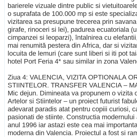
barierele vizuale dintre public si vietuitoare
o suprafata de 100.000 mp si este specializat
vizitarea sa presupune trecerea prin savana (
girafe, rinoceri si lei), padurea ecuatoriala (
cimpanzei si leoparzi), întalnirea cu elefanti
mai renumită pestera din Africa, dar si vizi
locuita de lemuri (care sunt liberi si iti pot t
hotel Port Feria 4* sau similar in zona Valen
Ziua 4: VALENCIA, VIZITA OPTIONALA 
STIINTELOR. TRANSFER VALENCIA – MA
Mic dejun. Dimineata va propunem o vizita o
Artelor si Stiintelor – un proiect futurist fabu
adevarat paradis atat pentru copiii curiosi, ca
pasionati de stiinte. Constructia modernului
anul 1996 iar astazi este cea mai importanta 
moderna din Valencia. Proiectul a fost si r