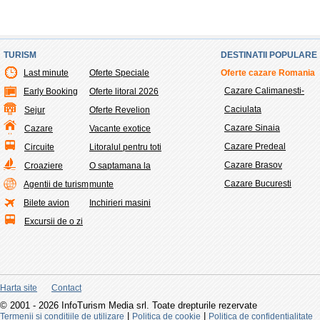
TURISM
DESTINATII POPULARE
Last minute
Oferte Speciale
Oferte cazare Romania
Cazare Calimanesti-
Early Booking
Oferte litoral 2026
Caciulata
Sejur
Oferte Revelion
Cazare Sinaia
Cazare
Vacante exotice
Cazare Predeal
Circuite
Litoralul pentru toti
Cazare Brasov
Croaziere
O saptamana la
Cazare Bucuresti
Agentii de turism
munte
Bilete avion
Inchirieri masini
Excursii de o zi
Harta site
Contact
© 2001 - 2026 InfoTurism Media srl. Toate drepturile rezervate
|
|
Termenii si conditiile de utilizare
Politica de cookie
Politica de confidentialitate