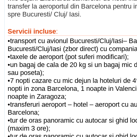
transfer la aeroportul din Barcelona pentru 
spre Bucuresti/ Cluj/ Iasi.
Servicii incluse
:
•transport cu avionul Bucuresti/Cluj/Iasi– B
Bucuresti/Cluj/Iasi (zbor direct) cu compania
•taxele de aeroport (pot suferi modificari);
•un bagaj de cala de 20 kg si un bagaj mic d
sau poseta);
•7 nopti cazare cu mic dejun la hoteluri de 
nopti in zona Barcelona, 1 noapte in Valenci
noapte in Zaragoza;
•transferuri aeroport – hotel – aeroport cu 
Barcelona;
•tur de oras panoramic cu autocar si ghid lo
(maxim 3 ore);
•tur de oras panoramic cu autocar si ghid lo