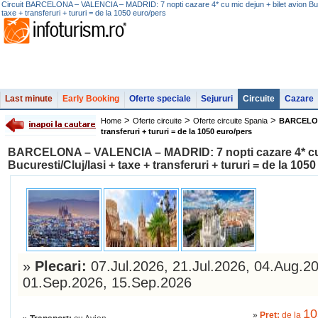
Circuit BARCELONA – VALENCIA – MADRID: 7 nopti cazare 4* cu mic dejun + bilet avion Bucu
taxe + transferuri + tururi = de la 1050 euro/pers
Last minute
Early Booking
Oferte speciale
Sejururi
Circuite
Cazare
>
>
>
Home
Oferte circuite
Oferte circuite Spania
BARCELONA 
transferuri + tururi = de la 1050 euro/pers
BARCELONA – VALENCIA – MADRID: 7 nopti cazare 4* cu m
Bucuresti/Cluj/Iasi + taxe + transferuri + tururi = de la 105
»
Plecari:
07.Jul.2026, 21.Jul.2026, 04.Aug.2
01.Sep.2026, 15.Sep.2026
1
»
Pret:
de la