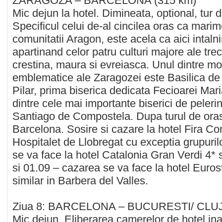
ZARAGOZA – BARCELONA (315 km)
Mic dejun la hotel. Dimineata, optional, tur 
Specificul celui de-al cincilea oras ca marim
comunitatii Aragon, este acela ca aici intal
apartinand celor patru culturi majore ale tre
crestina, maura si evreiasca. Unul dintre 
emblematice ale Zaragozei este Basilica de
Pilar, prima biserica dedicata Fecioarei Mari
dintre cele mai importante biserici de peleri
Santiago de Compostela. Dupa turul de oras
Barcelona. Sosire si cazare la hotel Fira Co
Hospitalet de Llobregat cu exceptia grupuril
se va face la hotel Catalonia Gran Verdi 4* 
si 01.09 – cazarea se va face la hotel Euro
similar in Barbera del Valles.
Ziua 8: BARCELONA – BUCURESTI/ CLUJ/
Mic dejun. Eliberarea camerelor de hotel ina