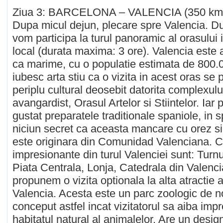
Ziua 3: BARCELONA – VALENCIA (350 km
Dupa micul dejun, plecare spre Valencia. Du
vom participa la turul panoramic al orasului
local (durata maxima: 3 ore). Valencia este a
ca marime, cu o populatie estimata de 800.00
iubesc arta stiu ca o vizita in acest oras se 
periplu cultural deosebit datorita complexului
avangardist, Orasul Artelor si Stiintelor. Iar 
gustat preparatele traditionale spaniole, in s
niciun secret ca aceasta mancare cu orez si d
este originara din Comunidad Valenciana.
impresionante din turul Valenciei sunt: Turnu
Piata Centrala, Lonja, Catedrala din Valen
propunem o vizita optionala la alta atractie 
Valencia. Acesta este un parc zoologic de n
conceput astfel incat vizitatorul sa aiba impr
habitatul natural al animalelor. Are un desi