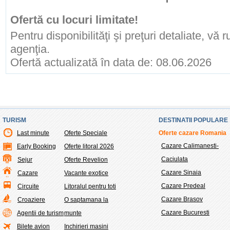
Ofertă cu locuri limitate!
Pentru disponibilităţi şi preţuri detaliate, vă
agenţia.
Ofertă actualizată în data de: 08.06.2026
TURISM
DESTINATII POPULARE
Last minute
Oferte Speciale
Oferte cazare Romania
Cazare Calimanesti-
Early Booking
Oferte litoral 2026
Caciulata
Sejur
Oferte Revelion
Cazare Sinaia
Cazare
Vacante exotice
Cazare Predeal
Circuite
Litoralul pentru toti
Cazare Brasov
Croaziere
O saptamana la
Cazare Bucuresti
Agentii de turism
munte
Bilete avion
Inchirieri masini