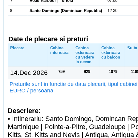
7
Road Harbour | Tortola
07:00
8
Santo Domingo (Dominican Republic)
12:30
Date de plecare si preturi
Plecare
Cabina
Cabina
Cabina
Suita
interioara
exterioara
exterioara
cu vedere
cu balcon
la ocean
14.Dec.2026
759
929
1079
118
Preturile sunt in functie de data plecarii, tipul cabine
EURO / persoana
Descriere:
• Intinerariu: Santo Domingo, Domincan Rep
Martinique | Pointe-a-Pitre, Guadeloupe | Po
Kitts, St. Kitts and Nevis | Antigua, Antigu