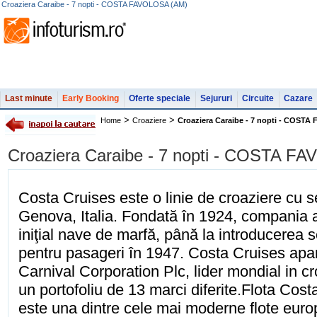
Croaziera Caraibe - 7 nopti - COSTA FAVOLOSA (AM)
Last minute
Early Booking
Oferte speciale
Sejururi
Circuite
Cazare
>
>
Home
Croaziere
Croaziera Caraibe - 7 nopti - COST
Croaziera Caraibe - 7 nopti - COSTA F
Costa Cruises este o linie de croaziere cu s
Genova, Italia. Fondată în 1924, compania 
iniţial nave de marfă, până la introducerea se
pentru pasageri în 1947. Costa Cruises apar
Carnival Corporation Plc, lider mondial in cr
un portofoliu de 13 marci diferite.Flota Cost
este una dintre cele mai moderne flote euro