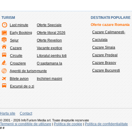
TURISM
DESTINATII POPULARE
Oferte cazare Romania
Last minute
Oferte Speciale
Cazare Calimanesti-
Early Booking
Oferte litoral 2026
Caciulata
Sejur
Oferte Revelion
Cazare Sinaia
Cazare
Vacante exotice
Cazare Predeal
Circuite
Litoralul pentru toti
Cazare Brasov
Croaziere
O saptamana la
Cazare Bucuresti
Agentii de turism
munte
Bilete avion
Inchirieri masini
Excursii de o zi
Harta site
Contact
© 2001 - 2026 InfoTurism Media srl. Toate drepturile rezervate
Termenii si conditiile de utilizare
Politica de cookie
Politica de confidentialitate
|
|
#
#