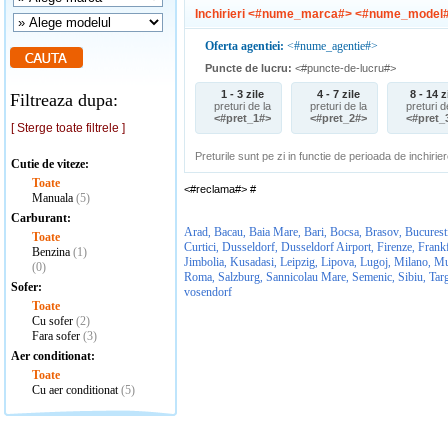
Inchirieri <#nume_marca#> <#nume_model
Oferta agentiei:
<#nume_agentie#>
Puncte de lucru:
<#puncte-de-lucru#>
1 - 3 zile
4 - 7 zile
8 - 14 z
Filtreaza dupa:
preturi de la
preturi de la
preturi d
<#pret_1#>
<#pret_2#>
<#pret_
[ Sterge toate filtrele ]
Preturile sunt pe zi in functie de perioada de inchirier
Cutie de viteze:
Toate
<#reclama#>
#
Manuala
(5)
Carburant:
Arad
Bacau
Baia Mare
Bari
Bocsa
Brasov
Bucurest
,
,
,
,
,
,
Toate
Curtici
Dusseldorf
Dusseldorf Airport
Firenze
Frankf
,
,
,
,
Benzina
(1)
Jimbolia
Kusadasi
Leipzig
Lipova
Lugoj
Milano
Mu
,
,
,
,
,
,
(0)
Roma
Salzburg
Sannicolau Mare
Semenic
Sibiu
Tar
,
,
,
,
,
Sofer:
vosendorf
Toate
Cu sofer
(2)
Fara sofer
(3)
Aer conditionat:
Toate
Cu aer conditionat
(5)