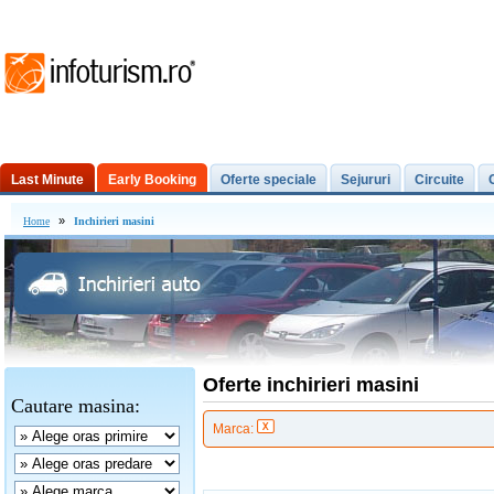
Last Minute
Early Booking
Oferte speciale
Sejururi
Circuite
Excursii de o zi
»
Home
Inchirieri masini
Oferte inchirieri masini
Cautare masina:
Marca: