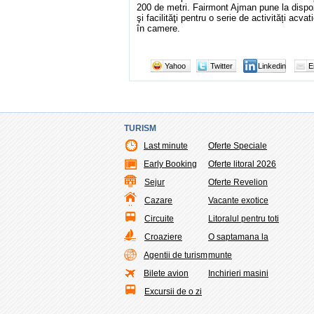
200 de metri. Fairmont Ajman pune la dispozi
şi facilităţi pentru o serie de activități acv
în camere.
Yahoo
Twitter
Linkedin
E
TURISM
Last minute
Oferte Speciale
Early Booking
Oferte litoral 2026
Sejur
Oferte Revelion
Cazare
Vacante exotice
Circuite
Litoralul pentru toti
Croaziere
O saptamana la
Agentii de turism
munte
Bilete avion
Inchirieri masini
Excursii de o zi