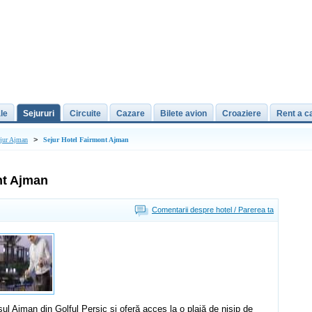
le
Sejururi
Circuite
Cazare
Bilete avion
Croaziere
Rent a c
>
jur Ajman
Sejur Hotel Fairmont Ajman
nt Ajman
Comentarii despre hotel / Parerea ta
ul Ajman din Golful Persic şi oferă acces la o plajă de nisip de