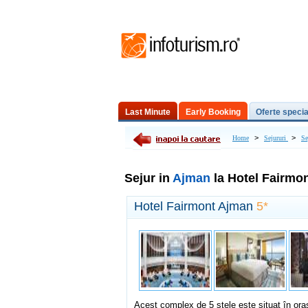
Last Minute
Early Booking
Oferte specia
Excursii de o zi
>
>
Home
Sejururi
Se
Sejur in
Ajman
la Hotel Fairmo
Hotel Fairmont Ajman
5*
Acest complex de 5 stele este situat în oraş