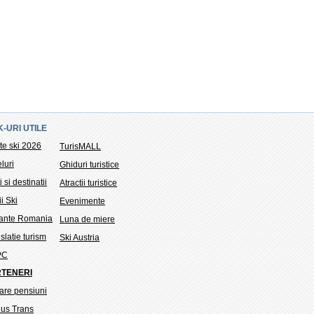
K-URI UTILE
te ski 2026
TurisMALL
luri
Ghiduri turistice
i si destinatii
Atractii turistice
ii Ski
Evenimente
tante Romania
Luna de miere
slatie turism
Ski Austria
PC
TENERI
are pensiuni
ius Trans