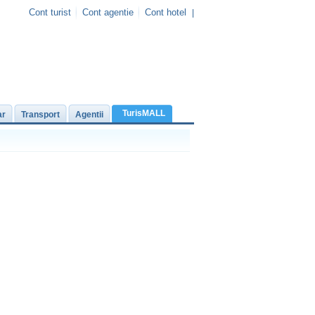
Cont turist
Cont agentie
Cont hotel
|
TurisMALL
ar
Transport
Agentii