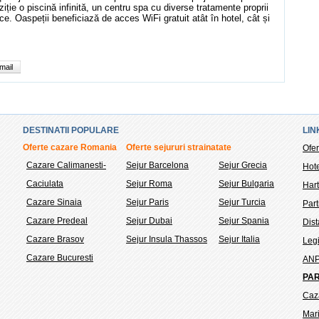
ție o piscină infinită, un centru spa cu diverse tratamente proprii
atice. Oaspeții beneficiază de acces WiFi gratuit atât în hotel, cât și
mail
DESTINATII POPULARE
LIN
Oferte cazare Romania
Oferte sejururi strainatate
Ofer
Cazare Calimanesti-
Sejur Barcelona
Sejur Grecia
Hote
Caciulata
Sejur Roma
Sejur Bulgaria
Hart
Cazare Sinaia
Sejur Paris
Sejur Turcia
Part
Cazare Predeal
Sejur Dubai
Sejur Spania
Dis
Cazare Brasov
Sejur Insula Thassos
Sejur Italia
Legi
Cazare Bucuresti
AN
PAR
Caz
Mar