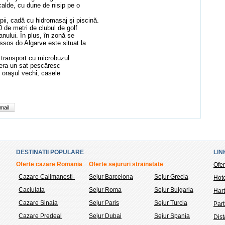
 calde, cu dune de nisip pe o
pii, cadă cu hidromasaj şi piscină.
 de metri de clubul de golf
nului. În plus, în zonă se
ssos do Algarve este situat la
 transport cu microbuzul
 era un sat pescăresc
în oraşul vechi, casele
mail
DESTINATII POPULARE
LIN
Oferte cazare Romania
Oferte sejururi strainatate
Ofer
Cazare Calimanesti-
Sejur Barcelona
Sejur Grecia
Hote
Caciulata
Sejur Roma
Sejur Bulgaria
Hart
Cazare Sinaia
Sejur Paris
Sejur Turcia
Part
Cazare Predeal
Sejur Dubai
Sejur Spania
Dis