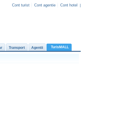
Cont turist
Cont agentie
Cont hotel
|
TurisMALL
ar
Transport
Agentii