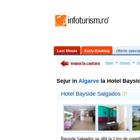
Last Minute
Early Booking
Oferte specia
Excursii de o zi
>
>
Home
Sejururi
Se
Sejur in
Algarve
la Hotel Baysi
Hotel Bayside Salgados
3*
Bayside Salgados se află la 1 km de super