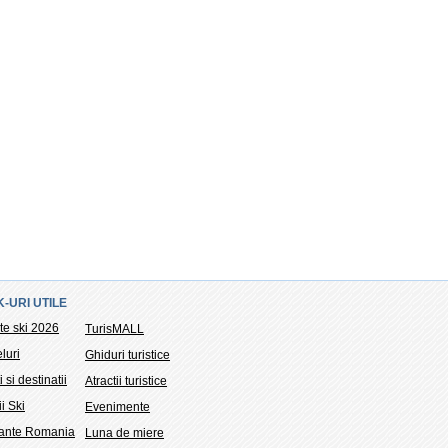
K-URI UTILE
te ski 2026
TurisMALL
luri
Ghiduri turistice
i si destinatii
Atractii turistice
ii Ski
Evenimente
tante Romania
Luna de miere