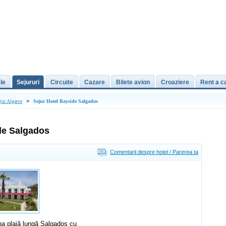
le
Sejururi
Circuite
Cazare
Bilete avion
Croaziere
Rent a c
>
jur Algarve
Sejur Hotel Bayside Salgados
de Salgados
Comentarii despre hotel / Parerea ta
ba plajă lungă Salgados cu