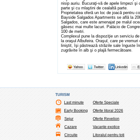
nisip auriu. Bucuraţi-vă de apele limpezi şi
parte şi cu mlaştini de cealaltă parte.
Proprietatea oferă un loc de joacă pentru co
Bayside Salgados Apartments se află la 200
Salgados, care este amenajat pe malul ocea
găsesc mai multe lacuri. Palácio de Congre
100 de metri.
Complexul pune la dispoziţie un serviciu de
la oraşul Albufeira. Oraşul, care pe vremuri
liniştit, îşi păstrează străzile sale înguste 
zugrăvite în alb şi o plajă fermecătoare.
Yahoo
Twitter
Linkedin
E
TURISM
Last minute
Oferte Speciale
Early Booking
Oferte litoral 2026
Sejur
Oferte Revelion
Cazare
Vacante exotice
Circuite
Litoralul pentru toti