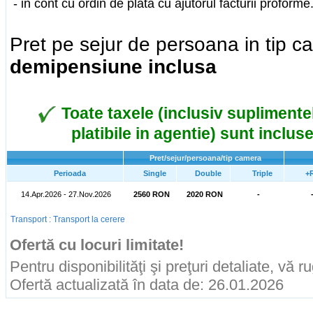
- in cont cu ordin de plata cu ajutorul facturii proforme
Pret pe sejur de persoana in tip 
demipensiune inclusa
Toate taxele (inclusiv suplimentel
platibile in agentie) sunt incluse
Pret/sejur/persoana/tip camera
Perioada
Single
Double
Triple
+
14.Apr.2026 - 27.Nov.2026
2560 RON
2020 RON
-
Transport : Transport la cerere
Ofertă cu locuri limitate!
Pentru disponibilităţi şi preţuri detaliate, vă 
Ofertă actualizată în data de: 26.01.2026