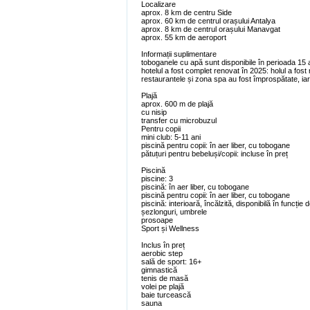
Localizare
aprox. 8 km de centru Side
aprox. 60 km de centrul orașului Antalya
aprox. 8 km de centrul orașului Manavgat
aprox. 55 km de aeroport
Informații suplimentare
toboganele cu apă sunt disponibile în perioada 15 a
hotelul a fost complet renovat în 2025: holul a fost
restaurantele și zona spa au fost împrospătate, iar
Plajă
aprox. 600 m de plajă
cu nisip
transfer cu microbuzul
Pentru copii
mini club: 5-11 ani
piscină pentru copii: în aer liber, cu tobogane
pătuțuri pentru bebeluși/copii: incluse în preț
Piscină
piscine: 3
piscină: în aer liber, cu tobogane
piscină pentru copii: în aer liber, cu tobogane
piscină: interioară, încălzită, disponibilă în funcție
șezlonguri, umbrele
prosoape
Sport și Wellness
Inclus în preț
aerobic step
sală de sport: 16+
gimnastică
tenis de masă
volei pe plajă
baie turcească
sauna