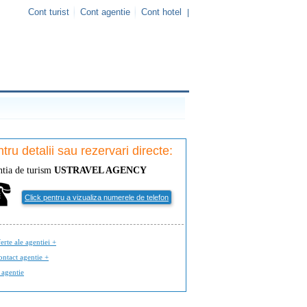
Cont turist
Cont agentie
Cont hotel
|
tru detalii sau rezervari directe:
tia de turism
USTRAVEL AGENCY
Click pentru a vizualiza numerele de telefon
erte ale agentiei +
ontact agentie +
 agentie