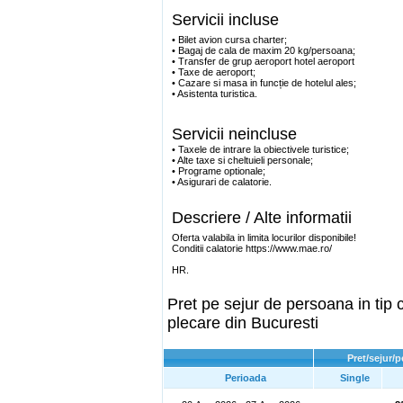
Servicii incluse
• Bilet avion cursa charter;
• Bagaj de cala de maxim 20 kg/persoana;
• Transfer de grup aeroport hotel aeroport
• Taxe de aeroport;
• Cazare si masa in funcție de hotelul ales;
• Asistenta turistica.
Servicii neincluse
• Taxele de intrare la obiectivele turistice;
• Alte taxe si cheltuieli personale;
• Programe optionale;
• Asigurari de calatorie.
Descriere / Alte informatii
Oferta valabila in limita locurilor disponibile!
Conditii calatorie https://www.mae.ro/
HR.
Pret pe sejur de persoana in ti
plecare din Bucuresti
Pret/sejur/
Perioada
Single