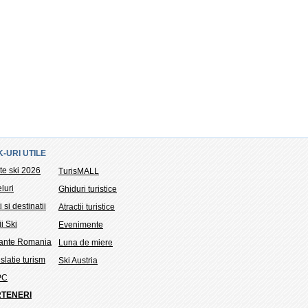
K-URI UTILE
te ski 2026
TurisMALL
luri
Ghiduri turistice
i si destinatii
Atractii turistice
ii Ski
Evenimente
tante Romania
Luna de miere
slatie turism
Ski Austria
PC
TENERI