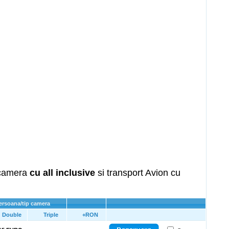
p camera
cu all inclusive
si transport Avion cu
persoana/tip camera
Double
Triple
+RON