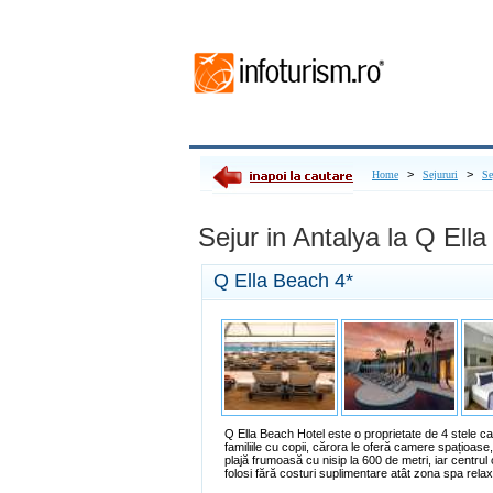
>
>
Home
Sejururi
Se
Sejur in Antalya la Q Ella
Q Ella Beach
4*
Q Ella Beach Hotel este o proprietate de 4 stele c
familiile cu copii, cărora le oferă camere spațioas
plajă frumoasă cu nisip la 600 de metri, iar centru
folosi fără costuri suplimentare atât zona spa rela