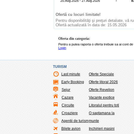
20.Aug.2026 - 27.Aug.2026
-
8
Ofertă cu locuri limitate!
Pentru disponibilităţi şi preţuri detaliate, vă 
Ofertă actualizată în data de: 15.05.2026
Oferta din categoria:
Pentru a putea raporta o oferta trebuie sa ai cont de 
Login
TURISM
Last minute
Oferte Speciale
Early Booking
Oferte litoral 2026
Sejur
Oferte Revelion
Cazare
Vacante exotice
Circuite
Litoralul pentru toti
Croaziere
O saptamana la
Agentii de turism
munte
Bilete avion
Inchirieri masini