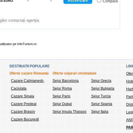
15 EURO
-
-
Compara
rugăm contactaţi agenţia.
utilizator pe InfoTurism.ro
DESTINATII POPULARE
LIN
Oferte cazare Romania
Oferte sejururi strainatate
Ofer
Cazare Calimanesti-
Sejur Barcelona
Sejur Grecia
Hote
Caciulata
Sejur Roma
Sejur Bulgaria
Hart
Cazare Sinaia
Sejur Paris
Sejur Turcia
Part
Cazare Predeal
Sejur Dubai
Sejur Spania
Dis
Cazare Brasov
Sejur Insula Thassos
Sejur Italia
Legi
Cazare Bucuresti
AN
PAR