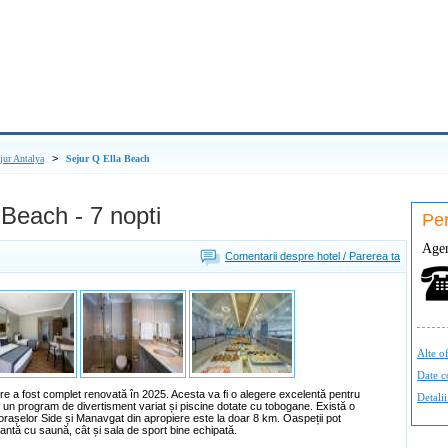
>
jur Antalya
Sejur Q Ella Beach
 Beach - 7 nopti
Pen
Agen
Comentarii despre hotel / Parerea ta
Alte of
Date c
are a fost complet renovată în 2025. Acesta va fi o alegere excelentă pentru
Detalii
e, un program de divertisment variat și piscine dotate cu tobogane. Există o
l orașelor Side și Manavgat din apropiere este la doar 8 km. Oaspeții pot
xantă cu saună, cât și sala de sport bine echipată.