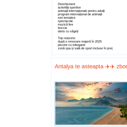
Divertisment
activități sportive
animații internaționale pentru adulți
program internațional de animații
seri tematice
spectacole
muzică live
boccia
darts cu săgeți
Top reasons:
după o renovare majoră în 2025
piscine cu tobogane
zonă spa și sală de sport incluse în preț
Antalya te asteapta ✈️✈️ zbor