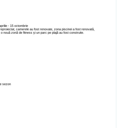
prilie - 15 octombrie
 reproiectat, camerele au fost renovate, zona piscinei a fost renovată,
 o nouă zonă de fitness și un parc pe plajă au fost construite.
 de sezon