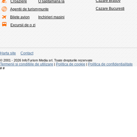
Cazare Brasov
Croaziere
O saptamana la
Cazare Bucuresti
Agentii de turism
munte
Bilete avion
Inchirieri masini
Excursii de o zi
Harta site
Contact
© 2001 - 2026 InfoTurism Media srl. Toate drepturile rezervate
Termenii si conditiile de utilizare
Politica de cookie
Politica de confidentialitate
|
|
#
#