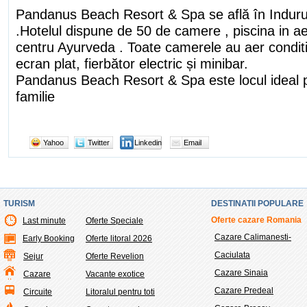
Pandanus Beach Resort & Spa se află în Induru
.Hotelul dispune de 50 de camere , piscina in aer
centru Ayurveda . Toate camerele au aer conditi
ecran plat, fierbător electric și minibar.
Pandanus Beach Resort & Spa este locul ideal 
familie
Yahoo
Twitter
Linkedin
Email
TURISM
DESTINATII POPULARE
Oferte cazare Romania
Last minute
Oferte Speciale
Cazare Calimanesti-
Early Booking
Oferte litoral 2026
Caciulata
Sejur
Oferte Revelion
Cazare Sinaia
Cazare
Vacante exotice
Cazare Predeal
Circuite
Litoralul pentru toti