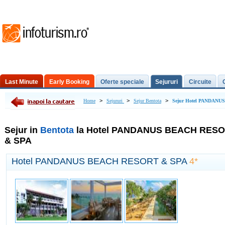
Last Minute
Early Booking
Oferte speciale
Sejururi
Circuite
Excursii de o zi
>
>
>
Home
Sejururi
Sejur Bentota
Sejur Hotel PANDAN
Sejur in
Bentota
la Hotel PANDANUS BEACH RES
& SPA
Hotel PANDANUS BEACH RESORT & SPA
4*