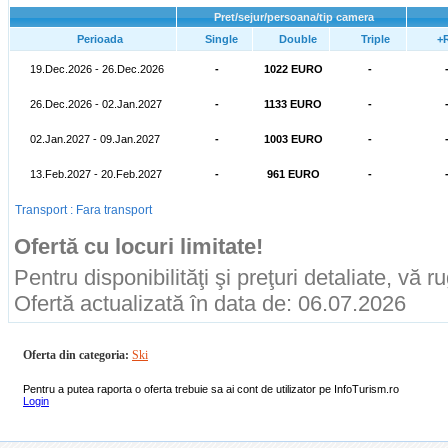
Pret/sejur/persoana/tip camera
Perioada
Single
Double
Triple
+
19.Dec.2026 - 26.Dec.2026
-
1022 EURO
-
26.Dec.2026 - 02.Jan.2027
-
1133 EURO
-
02.Jan.2027 - 09.Jan.2027
-
1003 EURO
-
13.Feb.2027 - 20.Feb.2027
-
961 EURO
-
Transport : Fara transport
Ofertă cu locuri limitate!
Pentru disponibilităţi şi preţuri detaliate, vă 
Ofertă actualizată în data de: 06.07.2026
Oferta din categoria:
Ski
Pentru a putea raporta o oferta trebuie sa ai cont de utilizator pe InfoTurism.ro
Login