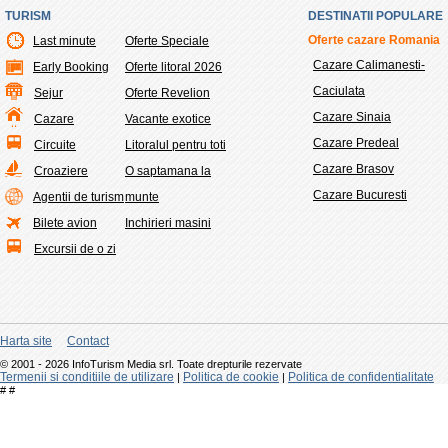
TURISM
DESTINATII POPULARE
Oferte cazare Romania
Last minute
Oferte Speciale
Cazare Calimanesti-
Early Booking
Oferte litoral 2026
Caciulata
Sejur
Oferte Revelion
Cazare Sinaia
Cazare
Vacante exotice
Cazare Predeal
Circuite
Litoralul pentru toti
Cazare Brasov
Croaziere
O saptamana la
Cazare Bucuresti
Agentii de turism
munte
Bilete avion
Inchirieri masini
Excursii de o zi
Harta site
Contact
© 2001 - 2026 InfoTurism Media srl. Toate drepturile rezervate
Termenii si conditiile de utilizare
Politica de cookie
Politica de confidentialitate
|
|
#
#