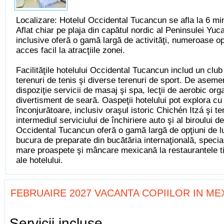
Localizare: Hotelul Occidental Tucancun se afla la 6 min
Aflat chiar pe plaja din capătul nordic al Peninsulei Yuca
inclusive oferă o gamă largă de activităţi, numeroase op
acces facil la atracţiile zonei.
Facilităţile hotelului Occidental Tucancun includ un clu
terenuri de tenis şi diverse terenuri de sport. De aseme
dispoziţie servicii de masaj şi spa, lecţii de aerobic orga
divertisment de seară. Oaspeţii hotelului pot explora cu
înconjurătoare, inclusiv oraşul istoric Chichén Itzá şi 
intermediul serviciului de închiriere auto şi al biroului
Occidental Tucancun oferă o gamă largă de opţiuni de lu
bucura de preparate din bucătăria internaţională, special
mare proaspete şi mâncare mexicană la restaurantele tip 
ale hotelului.
FEBRUAIRE 2027 VACANTA COPIILOR IN MEXIC
Servicii incluse