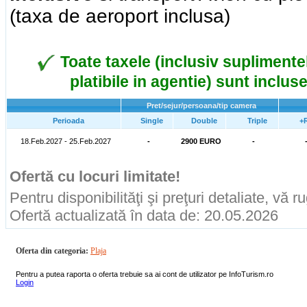
(taxa de aeroport inclusa)
Toate taxele (inclusiv suplimentel
platibile in agentie) sunt incluse
Pret/sejur/persoana/tip camera
Perioada
Single
Double
Triple
+
18.Feb.2027 - 25.Feb.2027
-
2900 EURO
-
Ofertă cu locuri limitate!
Pentru disponibilităţi şi preţuri detaliate, vă 
Ofertă actualizată în data de: 20.05.2026
Oferta din categoria:
Plaja
Pentru a putea raporta o oferta trebuie sa ai cont de utilizator pe InfoTurism.ro
Login