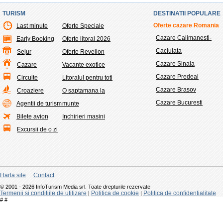
TURISM
DESTINATII POPULARE
Oferte cazare Romania
Last minute
Oferte Speciale
Cazare Calimanesti-
Early Booking
Oferte litoral 2026
Caciulata
Sejur
Oferte Revelion
Cazare Sinaia
Cazare
Vacante exotice
Cazare Predeal
Circuite
Litoralul pentru toti
Cazare Brasov
Croaziere
O saptamana la
Cazare Bucuresti
Agentii de turism
munte
Bilete avion
Inchirieri masini
Excursii de o zi
Harta site
Contact
© 2001 - 2026 InfoTurism Media srl. Toate drepturile rezervate
Termenii si conditiile de utilizare
Politica de cookie
Politica de confidentialitate
|
|
#
#