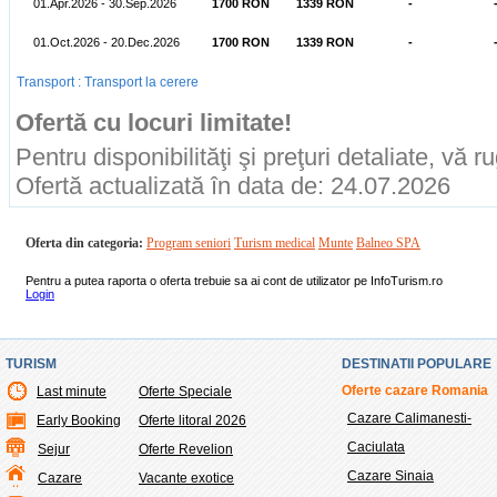
01.Apr.2026 - 30.Sep.2026
1700 RON
1339 RON
-
01.Oct.2026 - 20.Dec.2026
1700 RON
1339 RON
-
Transport : Transport la cerere
Ofertă cu locuri limitate!
Pentru disponibilităţi şi preţuri detaliate, vă 
Ofertă actualizată în data de: 24.07.2026
Oferta din categoria:
Program seniori
Turism medical
Munte
Balneo SPA
Pentru a putea raporta o oferta trebuie sa ai cont de utilizator pe InfoTurism.ro
Login
TURISM
DESTINATII POPULARE
Oferte cazare Romania
Last minute
Oferte Speciale
Cazare Calimanesti-
Early Booking
Oferte litoral 2026
Caciulata
Sejur
Oferte Revelion
Cazare Sinaia
Cazare
Vacante exotice