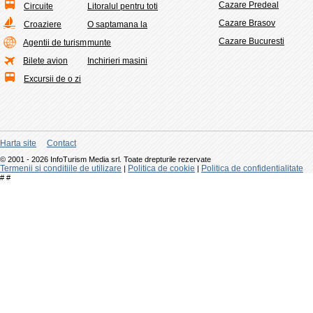
Cazare Predeal
Circuite
Litoralul pentru toti
Cazare Brasov
Croaziere
O saptamana la
Cazare Bucuresti
Agentii de turism
munte
Bilete avion
Inchirieri masini
Excursii de o zi
Harta site
Contact
© 2001 - 2026 InfoTurism Media srl. Toate drepturile rezervate
Termenii si conditiile de utilizare
Politica de cookie
Politica de confidentialitate
|
|
#
#