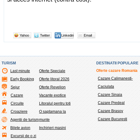
Yahoo
Twitter
Linkedin
Email
TURISM
DESTINATII POPULARE
Oferte cazare Romania
Last minute
Oferte Speciale
Cazare Calimanesti-
Early Booking
Oferte litoral 2026
Caciulata
Sejur
Oferte Revelion
Cazare Sinaia
Cazare
Vacante exotice
Cazare Predeal
Circuite
Litoralul pentru toti
Cazare Brasov
Croaziere
O saptamana la
Cazare Bucuresti
Agentii de turism
munte
Bilete avion
Inchirieri masini
Excursii de o zi