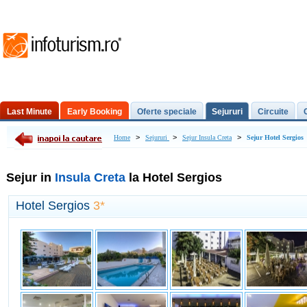
Last Minute
Early Booking
Oferte speciale
Sejururi
Circuite
Excursii de o zi
>
>
>
Home
Sejururi
Sejur Insula Creta
Sejur Hotel Sergios
Sejur in
Insula Creta
la Hotel Sergios
Hotel Sergios
3*