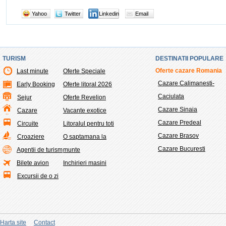
Yahoo
Twitter
Linkedin
Email
TURISM
DESTINATII POPULARE
Oferte cazare Romania
Last minute
Oferte Speciale
Cazare Calimanesti-
Early Booking
Oferte litoral 2026
Caciulata
Sejur
Oferte Revelion
Cazare Sinaia
Cazare
Vacante exotice
Cazare Predeal
Circuite
Litoralul pentru toti
Cazare Brasov
Croaziere
O saptamana la
Cazare Bucuresti
Agentii de turism
munte
Bilete avion
Inchirieri masini
Excursii de o zi
Harta site
Contact