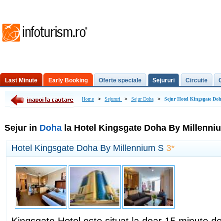
Last Minute
Early Booking
Oferte speciale
Sejururi
Circuite
Excursii de o zi
>
>
>
Home
Sejururi
Sejur Doha
Sejur Hotel Kingsgate Do
Sejur in
Doha
la Hotel Kingsgate Doha By Millenni
Hotel Kingsgate Doha By Millennium S
3*
Kingsgate Hotel este situat la doar 15 minute 