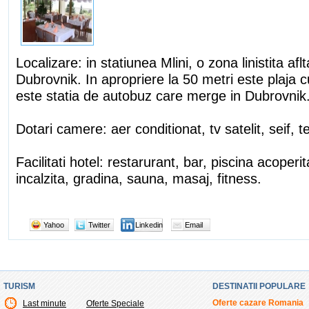
Localizare: in statiunea Mlini, o zona linistita af
Dubrovnik. In apropriere la 50 metri este plaja c
este statia de autobuz care merge in Dubrovnik
Dotari camere: aer conditionat, tv satelit, seif, t
Facilitati hotel: restarurant, bar, piscina acoper
incalzita, gradina, sauna, masaj, fitness.
Yahoo
Twitter
Linkedin
Email
TURISM
DESTINATII POPULARE
Oferte cazare Romania
Last minute
Oferte Speciale