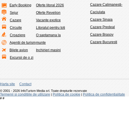
Cazare Calimanesti-
Early Booking
Oferte litoral 2026
Caciulata
Sejur
Oferte Revelion
Cazare Sinaia
Cazare
Vacante exotice
Cazare Predeal
Circuite
Litoralul pentru toti
Cazare Brasov
Croaziere
O saptamana la
Cazare Bucuresti
Agentii de turism
munte
Bilete avion
Inchirieri masini
Excursii de o zi
Harta site
Contact
© 2001 - 2026 InfoTurism Media srl. Toate drepturile rezervate
Termenii si conditiile de utilizare
Politica de cookie
Politica de confidentialitate
|
|
#
#