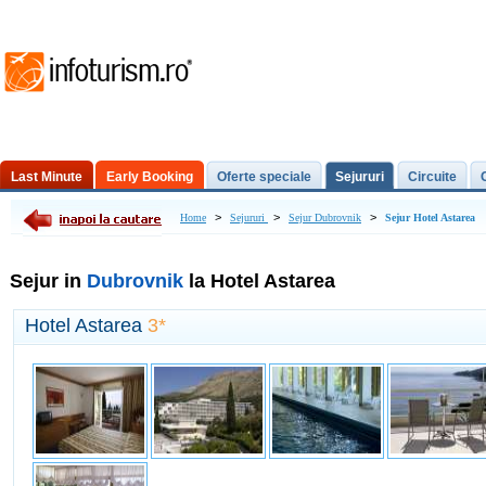
Last Minute
Early Booking
Oferte speciale
Sejururi
Circuite
Excursii de o zi
>
>
>
Home
Sejururi
Sejur Dubrovnik
Sejur Hotel Astarea
Sejur in
Dubrovnik
la Hotel Astarea
Hotel Astarea
3*