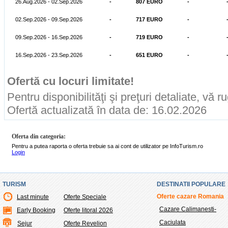
26.Aug.2026 - 02.Sep.2026
-
807 EURO
-
02.Sep.2026 - 09.Sep.2026
-
717 EURO
-
09.Sep.2026 - 16.Sep.2026
-
719 EURO
-
16.Sep.2026 - 23.Sep.2026
-
651 EURO
-
Ofertă cu locuri limitate!
Pentru disponibilităţi şi preţuri detaliate, vă 
Ofertă actualizată în data de: 16.02.2026
Oferta din categoria:
Pentru a putea raporta o oferta trebuie sa ai cont de utilizator pe InfoTurism.ro
Login
TURISM
DESTINATII POPULARE
Oferte cazare Romania
Last minute
Oferte Speciale
Cazare Calimanesti-
Early Booking
Oferte litoral 2026
Caciulata
Sejur
Oferte Revelion