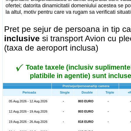
ofertei; datorita dinamicitatii domeniului acestea se 
la altul, motiv pentru care va rugam sa verificati situ
Pret pe sejur de persoana in tip 
inclusive
si transport Avion cu ple
(taxa de aeroport inclusa)
Toate taxele (inclusiv suplimentel
platibile in agentie) sunt incluse
Pret/sejur/persoana/tip camera
Perioada
Single
Double
Triple
+
05.Aug.2026 - 12.Aug.2026
-
803 EURO
-
12.Aug.2026 - 19.Aug.2026
-
803 EURO
-
19.Aug.2026 - 26.Aug.2026
-
818 EURO
-