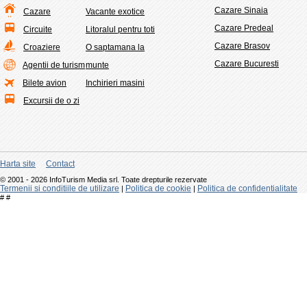
Cazare Sinaia
Cazare
Vacante exotice
Cazare Predeal
Circuite
Litoralul pentru toti
Cazare Brasov
Croaziere
O saptamana la
Cazare Bucuresti
Agentii de turism
munte
Bilete avion
Inchirieri masini
Excursii de o zi
Harta site
Contact
© 2001 - 2026 InfoTurism Media srl. Toate drepturile rezervate
Termenii si conditiile de utilizare
Politica de cookie
Politica de confidentialitate
|
|
#
#