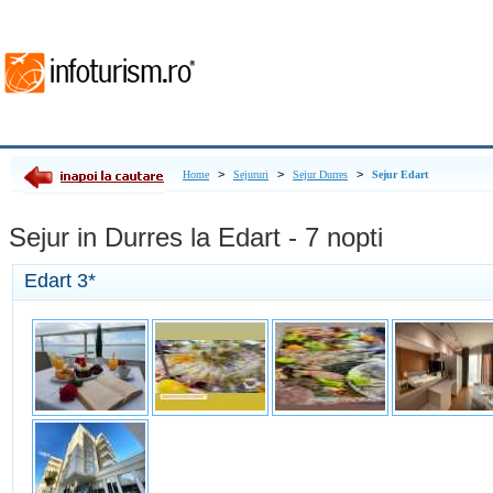
>
>
>
Home
Sejururi
Sejur Durres
Sejur Edart
Sejur in Durres la Edart - 7 nopti
Edart
3*