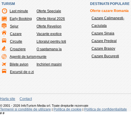
TURISM
DESTINATII POPULARE
Oferte cazare Romania
Last minute
Oferte Speciale
Cazare Calimanesti-
Early Booking
Oferte litoral 2026
Caciulata
Sejur
Oferte Revelion
Cazare Sinaia
Cazare
Vacante exotice
Cazare Predeal
Circuite
Litoralul pentru toti
Cazare Brasov
Croaziere
O saptamana la
Cazare Bucuresti
Agentii de turism
munte
Bilete avion
Inchirieri masini
Excursii de o zi
Harta site
Contact
© 2001 - 2026 InfoTurism Media srl. Toate drepturile rezervate
Termenii si conditiile de utilizare
Politica de cookie
Politica de confidentialitate
|
|
#
#