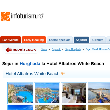
Last Minute
Early Booking
Oferte speciale
Sejururi
Circuite
Excursii de o zi
>
>
>
Home
Sejururi
Sejur Hurghada
Sejur Hotel Albatros 
Sejur in
Hurghada
la Hotel Albatros White Beach
Hotel Albatros White Beach
5*