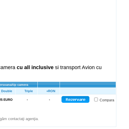
p camera
cu all inclusive
si transport Avion cu
persoana/tip camera
Double
Triple
+RON
25 EURO
-
-
Compara
rugăm contactaţi agenţia.