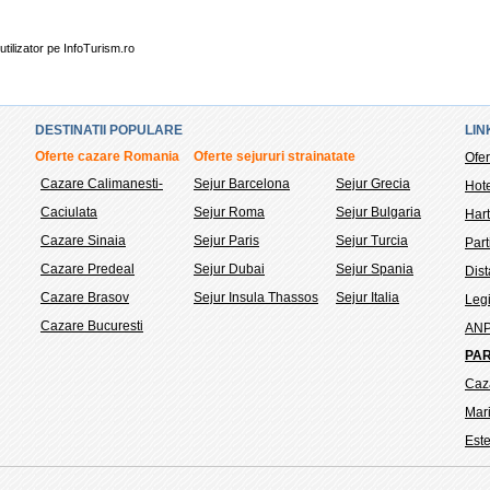
utilizator pe InfoTurism.ro
DESTINATII POPULARE
LIN
Oferte cazare Romania
Oferte sejururi strainatate
Ofer
Cazare Calimanesti-
Sejur Barcelona
Sejur Grecia
Hote
Caciulata
Sejur Roma
Sejur Bulgaria
Hart
Cazare Sinaia
Sejur Paris
Sejur Turcia
Part
Cazare Predeal
Sejur Dubai
Sejur Spania
Dis
Cazare Brasov
Sejur Insula Thassos
Sejur Italia
Legi
Cazare Bucuresti
AN
PAR
Caz
Mar
Este