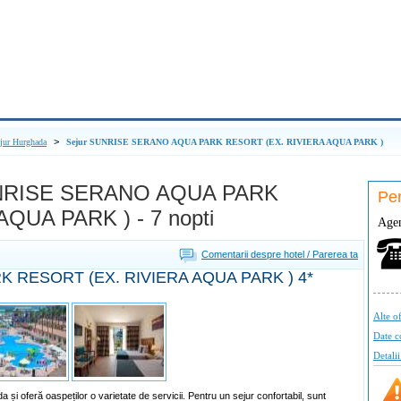
>
jur Hurghada
Sejur SUNRISE SERANO AQUA PARK RESORT (EX. RIVIERA AQUA PARK )
 SUNRISE SERANO AQUA PARK
Pen
QUA PARK ) - 7 nopti
Agen
Comentarii despre hotel / Parerea ta
 RESORT (EX. RIVIERA AQUA PARK )
4*
Alte of
Date c
Detalii
a și oferă oaspeților o varietate de servicii. Pentru un sejur confortabil, sunt