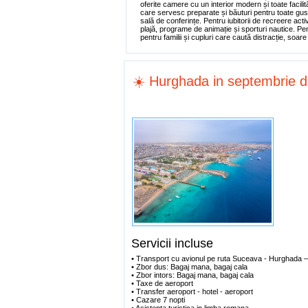
oferite camere cu un interior modern și toate facili
care servesc preparate și băuturi pentru toate gustu
sală de conferințe. Pentru iubitorii de recreere act
plajă, programe de animație și sporturi nautice. Pent
pentru familii și cupluri care caută distracție, soare
☀️ Hurghada in septembrie 
Servicii incluse
• Transport cu avionul pe ruta Suceava - Hurghada 
• Zbor dus: Bagaj mana, bagaj cala
• Zbor intors: Bagaj mana, bagaj cala
• Taxe de aeroport
• Transfer aeroport - hotel - aeroport
• Cazare 7 nopti