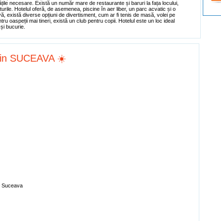
tățile necesare. Există un număr mare de restaurante și baruri la fața locului,
rile. Hotelul oferă, de asemenea, piscine în aer liber, un parc acvatic și o
ivă, există diverse opțiuni de divertisment, cum ar fi tenis de masă, volei pe
ru oaspeții mai tineri, există un club pentru copii. Hotelul este un loc ideal
 și bucurie.
din SUCEAVA ☀️
– Suceava