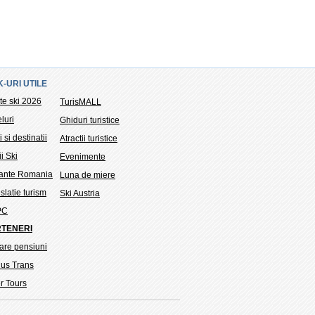
K-URI UTILE
te ski 2026
TurisMALL
luri
Ghiduri turistice
i si destinatii
Atractii turistice
ii Ski
Evenimente
tante Romania
Luna de miere
slatie turism
Ski Austria
PC
TENERI
are pensiuni
ius Trans
r Tours