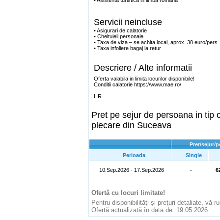
• Asistenta turistica in limba romana
Servicii neincluse
• Asigurari de calatorie
• Cheltuieli personale
• Taxa de viza – se achita local, aprox. 30 euro/pers
• Taxa infoliere bagaj la retur
Descriere / Alte informatii
Oferta valabila in limita locurilor disponibile!
Conditii calatorie https://www.mae.ro/
HR.
Pret pe sejur de persoana in ti
plecare din Suceava
Pret/sejur/
Perioada
Single
10.Sep.2026 - 17.Sep.2026
-
6
Ofertă cu locuri limitate!
Pentru disponibilităţi şi preţuri detaliate, vă 
Ofertă actualizată în data de: 19.05.2026