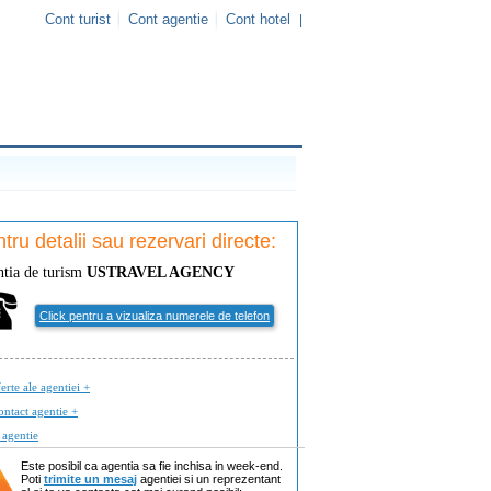
Cont turist
Cont agentie
Cont hotel
|
tru detalii sau rezervari directe:
tia de turism
USTRAVEL AGENCY
Click pentru a vizualiza numerele de telefon
erte ale agentiei +
ontact agentie +
 agentie
Este posibil ca agentia sa fie inchisa in week-end.
Poti
trimite un mesaj
agentiei si un reprezentant