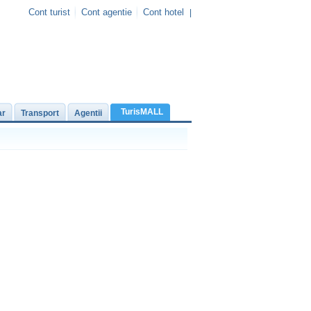
Cont turist
Cont agentie
Cont hotel
|
TurisMALL
ar
Transport
Agentii