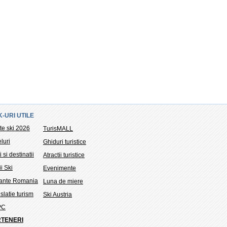
K-URI UTILE
te ski 2026
TurisMALL
luri
Ghiduri turistice
i si destinatii
Atractii turistice
ii Ski
Evenimente
tante Romania
Luna de miere
slatie turism
Ski Austria
PC
TENERI