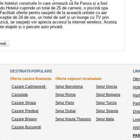
le hoteluri construite în care urmează să fie Panza și a fost
ndo.Hotelul cuprinde un total de 25 de camere, o piscină spa
acilitati oferite pentru oaspetii de la această unitate cu aer
ecepție de 24 de ore, un hotel de seif și un lounge cu TV prin
zică, iar oaspeții vor aprecia accesul la internet wireless. Acesta
te etajele și o parcare auto privată.
mail
DESTINATII POPULARE
LIN
Oferte cazare Romania
Oferte sejururi strainatate
Ofer
Cazare Calimanesti-
Sejur Barcelona
Sejur Grecia
Hote
Caciulata
Sejur Roma
Sejur Bulgaria
Hart
Cazare Sinaia
Sejur Paris
Sejur Turcia
Part
Cazare Predeal
Sejur Dubai
Sejur Spania
Dis
Cazare Brasov
Sejur Insula Thassos
Sejur Italia
Legi
Cazare Bucuresti
AN
PAR