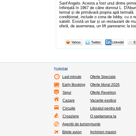
Sant'Angelo. Acesta a fost unul dintre prime
înființată în 1967 de către domnul L. D'Abu
termal și de primăvară propria apă termală. F
condiționat, include o zona de lobby, cu o r
satelit. Există un bar și un restaurant de mu
oferă, de asemenea, un lift panoramic la toa
Yahoo
Twitter
Linkedin
E
TURISM
Last minute
Oferte Speciale
Early Booking
Oferte litoral 2026
Sejur
Oferte Revelion
Cazare
Vacante exotice
Circuite
Litoralul pentru toti
Croaziere
O saptamana la
Agentii de turism
munte
Bilete avion
Inchirieri masini