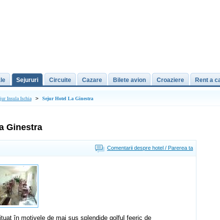
le
Sejururi
Circuite
Cazare
Bilete avion
Croaziere
Rent a c
>
jur Insula Ischia
Sejur Hotel La Ginestra
a Ginestra
Comentarii despre hotel / Parerea ta
ituat în motivele de mai sus splendide golful feeric de