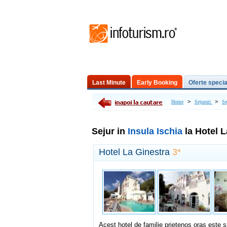
Last Minute
Early Booking
Oferte specia
Excursii de o zi
>
>
Home
Sejururi
Se
Sejur in
Insula Ischia
la Hotel L
Hotel La Ginestra
3*
Acest hotel de familie prietenos oras este s