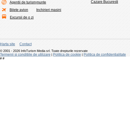
Cazare Bucuresti
Agentii de turism
munte
Bilete avion
Inchirieri masini
Excursii de o zi
Harta site
Contact
© 2001 - 2026 InfoTurism Media srl. Toate drepturile rezervate
Termenii si conditiile de utilizare
Politica de cookie
Politica de confidentialitate
|
|
#
#