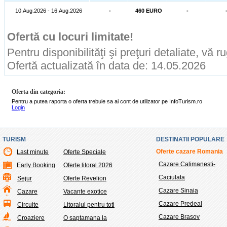
10.Aug.2026 - 16.Aug.2026
-
460 EURO
-
Ofertă cu locuri limitate!
Pentru disponibilităţi şi preţuri detaliate, vă 
Ofertă actualizată în data de: 14.05.2026
Oferta din categoria:
Pentru a putea raporta o oferta trebuie sa ai cont de utilizator pe InfoTurism.ro
Login
TURISM
DESTINATII POPULARE
Oferte cazare Romania
Last minute
Oferte Speciale
Cazare Calimanesti-
Early Booking
Oferte litoral 2026
Caciulata
Sejur
Oferte Revelion
Cazare Sinaia
Cazare
Vacante exotice
Cazare Predeal
Circuite
Litoralul pentru toti
Cazare Brasov
Croaziere
O saptamana la