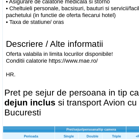
• Asigurare de calatorie medicala si storno
• Cheltuieli personale, bacsisuri, bauturi si servicii/faci
pachetului (in functie de oferta fiecarui hotel)
• Taxa de statiune/ oras
Descriere / Alte informatii
Oferta valabila in limita locurilor disponibile!
Conditii calatorie https://www.mae.ro/
HR.
Pret pe sejur de persoana in tip 
dejun inclus
si transport Avion cu
Bucuresti
Pret/sejur/persoana/tip camera
Perioada
Single
Double
Triple
+