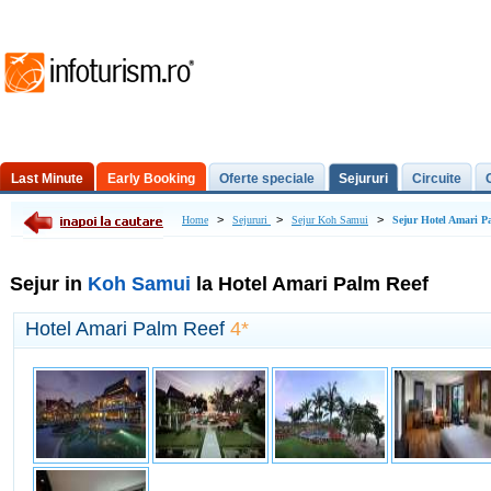
Last Minute
Early Booking
Oferte speciale
Sejururi
Circuite
Excursii de o zi
>
>
>
Home
Sejururi
Sejur Koh Samui
Sejur Hotel Amari P
Sejur in
Koh Samui
la Hotel Amari Palm Reef
Hotel Amari Palm Reef
4*