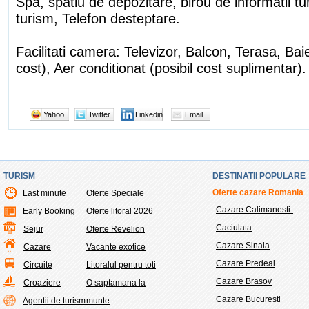
Spa, spatiu de depozitare, birou de informatii tur
turism, Telefon desteptare.
Facilitati camera: Televizor, Balcon, Terasa, Baie
cost), Aer conditionat (posibil cost suplimentar).
Yahoo
Twitter
Linkedin
Email
TURISM
DESTINATII POPULARE
Oferte cazare Romania
Last minute
Oferte Speciale
Cazare Calimanesti-
Early Booking
Oferte litoral 2026
Caciulata
Sejur
Oferte Revelion
Cazare Sinaia
Cazare
Vacante exotice
Cazare Predeal
Circuite
Litoralul pentru toti
Cazare Brasov
Croaziere
O saptamana la
Cazare Bucuresti
Agentii de turism
munte