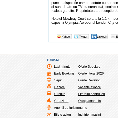
pune la dispozitie camere dotate cu aer con
si sunt dotate cu TV cu ecran plat, ceainic 
toaleta gratuite. Proprietatea are receptie 
Hotelul Mowbray Court se afla la 1,1 km sed
expozitii Olympia. Aeroportul London City es
Yahoo
Twitter
Linkedin
E
TURISM
Last minute
Oferte Speciale
Early Booking
Oferte litoral 2026
Sejur
Oferte Revelion
Cazare
Vacante exotice
Circuite
Litoralul pentru toti
Croaziere
O saptamana la
Agentii de turism
munte
Bilete avion
Inchirieri masini