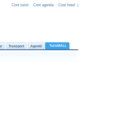
Cont turist
Cont agentie
Cont hotel
|
TurisMALL
ar
Transport
Agentii