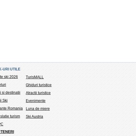
K-URI UTILE
te ski 2026
TurisMALL
luri
Ghiduri turistice
i si destinatii
Atractii turistice
ii Ski
Evenimente
tante Romania
Luna de miere
slatie turism
Ski Austria
PC
TENERI