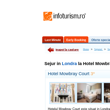
Last Minute
Early Booking
Oferte specia
Excursii de o zi
>
>
Home
Sejururi
Se
Sejur in
Londra
la Hotel Mowbr
Hotel Mowbray Court
3*
Hotelul Mowbray Court este situat in Londra