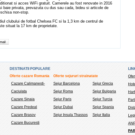
ditionat si acces WiFi gratuit. Camerele au fost renovate in 2016
si baie privata, prevazuta cu dus sau cada, bideu si articole de
deschisa non-stop.
iul clubului de fotbal Chelsea FC si la 1,3 km de centrul de
te situat la 17 km de proprietate.
mail
DESTINATII POPULARE
LIN
Oferte cazare Romania
Oferte sejururi strainatate
Ofer
Cazare Calimanesti-
Sejur Barcelona
Sejur Grecia
Hote
Caciulata
Sejur Roma
Sejur Bulgaria
Hart
Cazare Sinaia
Sejur Paris
Sejur Turcia
Part
Cazare Predeal
Sejur Dubai
Sejur Spania
Dis
Cazare Brasov
Sejur Insula Thassos
Sejur Italia
Legi
Cazare Bucuresti
AN
PAR