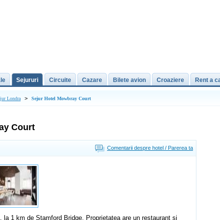
le
Sejururi
Circuite
Cazare
Bilete avion
Croaziere
Rent a c
>
jur Londra
Sejur Hotel Mowbray Court
ay Court
Comentarii despre hotel / Parerea ta
, la 1 km de Stamford Bridge. Proprietatea are un restaurant si