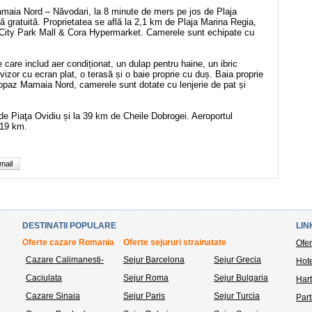
aia Nord – Năvodari, la 8 minute de mers pe jos de Plaja
tă gratuită. Proprietatea se află la 2,1 km de Plaja Marina Regia,
e City Park Mall & Cora Hypermarket. Camerele sunt echipate cu
care includ aer condiționat, un dulap pentru haine, un ibric
elevizor cu ecran plat, o terasă și o baie proprie cu duș. Baia proprie
 Topaz Mamaia Nord, camerele sunt dotate cu lenjerie de pat și
 Piaţa Ovidiu și la 39 km de Cheile Dobrogei. Aeroportul
 19 km.
mail
DESTINATII POPULARE
LIN
Oferte cazare Romania
Oferte sejururi strainatate
Ofer
Cazare Calimanesti-
Sejur Barcelona
Sejur Grecia
Hote
Caciulata
Sejur Roma
Sejur Bulgaria
Hart
Cazare Sinaia
Sejur Paris
Sejur Turcia
Part