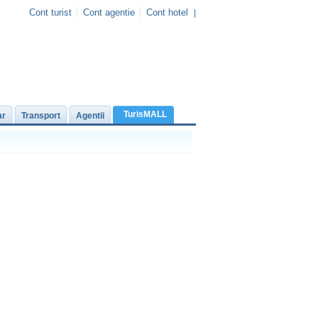
Cont turist
Cont agentie
Cont hotel
|
TurisMALL
ar
Transport
Agentii