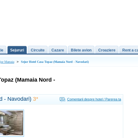
le
Sejururi
Circuite
Cazare
Bilete avion
Croaziere
Rent a c
>
jur Mamaia
Sejur Hotel Casa Topaz (Mamaia Nord - Navodari)
Topaz (Mamaia Nord -
d - Navodari)
3*
Comentarii despre hotel / Parerea ta