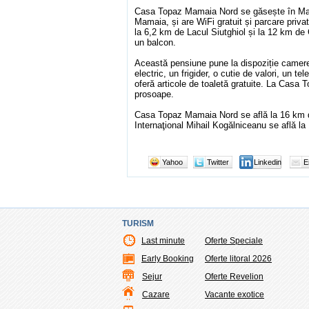
Casa Topaz Mamaia Nord se găsește în Mam
Mamaia, și are WiFi gratuit și parcare priva
la 6,2 km de Lacul Siutghiol și la 12 km d
un balcon.
Această pensiune pune la dispoziție camere 
electric, un frigider, o cutie de valori, un t
oferă articole de toaletă gratuite. La Casa
prosoape.
Casa Topaz Mamaia Nord se află la 16 km de
Internaţional Mihail Kogălniceanu se află la
Yahoo
Twitter
Linkedin
E
TURISM
Last minute
Oferte Speciale
Early Booking
Oferte litoral 2026
Sejur
Oferte Revelion
Cazare
Vacante exotice