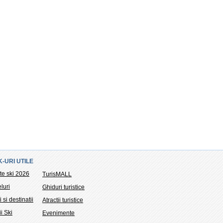
K-URI UTILE
te ski 2026
TurisMALL
luri
Ghiduri turistice
i si destinatii
Atractii turistice
ii Ski
Evenimente