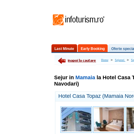
Last Minute
Early Booking
Oferte specia
Excursii de o zi
>
>
Home
Sejururi
Se
Sejur in
Mamaia
la Hotel Casa 
Navodari)
Hotel Casa Topaz (Mamaia Nor