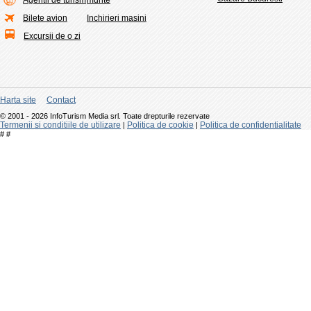
Agentii de turism
munte
Bilete avion
Inchirieri masini
Excursii de o zi
Harta site
Contact
© 2001 - 2026 InfoTurism Media srl. Toate drepturile rezervate
Termenii si conditiile de utilizare
Politica de cookie
Politica de confidentialitate
|
|
#
#