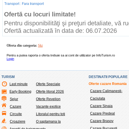
Transport : Fara transport
Ofertă cu locuri limitate!
Pentru disponibilităţi şi preţuri detaliate, vă 
Ofertă actualizată în data de: 06.07.2026
Oferta din categoria:
Ski
Pentru a putea raporta o oferta trebuie sa ai cont de utilizator pe InfoTurism.ro
Login
TURISM
DESTINATII POPULARE
Oferte cazare Romania
Last minute
Oferte Speciale
Cazare Calimanesti-
Early Booking
Oferte litoral 2026
Caciulata
Sejur
Oferte Revelion
Cazare Sinaia
Cazare
Vacante exotice
Cazare Predeal
Circuite
Litoralul pentru toti
Cazare Brasov
Croaziere
O saptamana la
Cazare Bucuresti