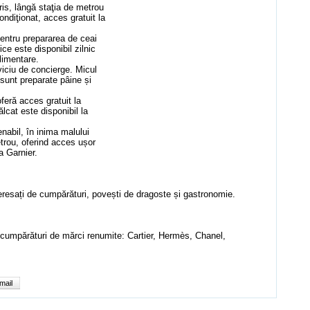
is, lângă staţia de metrou
ndiţionat, acces gratuit la
pentru prepararea de ceai
ice este disponibil zilnic
limentare.
iciu de concierge. Micul
l sunt preparate pâine și
eră acces gratuit la
ălcat este disponibil la
abil, în inima malului
etrou, oferind acces ușor
a Garnier.
teresați de cumpărături, povești de dragoste și gastronomie.
cumpărături de mărci renumite: Cartier, Hermès, Chanel,
mail