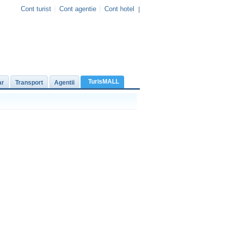
Cont turist
Cont agentie
Cont hotel
|
TurisMALL
ar
Transport
Agentii