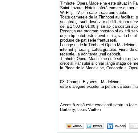
Timhotel Opera Madeleine este situat în Par
Saint-Lazare. Hotelul oferă camere cu aer co
Wi-Fi şi TV prin satelit sau prin cablu.
Toate camerele de la Timhotel au facilități 
și cafea și sunt deservite de lift. Room serv
de la 17:00 la 01:00 și se aplică costuri sup
Recepţia are program nonstop și există serv
dejun tip bufet este servit zilnic, iar la hote
produse de patiserie franțuzești.
Lounge-ul de la Timhotel Opera Madeleine of
internet și ceai și cafea gratuite. Fierul de c
recepție, la achitarea unui depozit.
Timhotel Opera Madeleine este situat conven
drept al Parisului și chiar lângă stația de m
la Place de la Madeleine, Concorde și Oper
08. Champs-Elysées - Madeleine
este o alegere excelentă pentru călătorii in
Această zonă este excelentă pentru a face 
Burberry, Louis Vuitton
Yahoo
Twitter
Linkedin
E