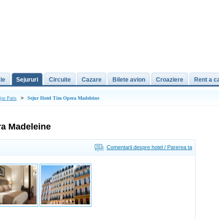
le
Sejururi
Circuite
Cazare
Bilete avion
Croaziere
Rent a c
>
jur Paris
Sejur Hotel Tim Opera Madeleine
ra Madeleine
Comentarii despre hotel / Parerea ta