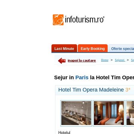
Last Minute
Early Booking
Oferte specia
Excursii de o zi
>
>
Home
Sejururi
Se
Sejur in
Paris
la Hotel Tim Ope
Hotel Tim Opera Madeleine
3*
Hotelul