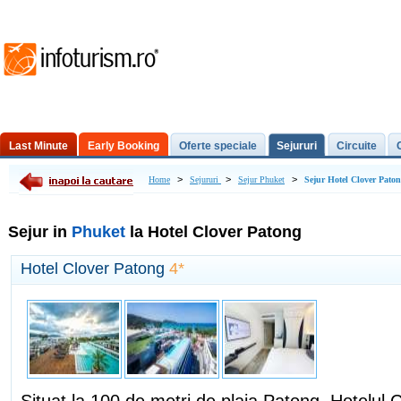
Last Minute
Early Booking
Oferte speciale
Sejururi
Circuite
Excursii de o zi
>
>
>
Home
Sejururi
Sejur Phuket
Sejur Hotel Clover Pato
Sejur in
Phuket
la Hotel Clover Patong
Hotel Clover Patong
4*
Situat la 100 de metri de plaja Patong, Hotelul