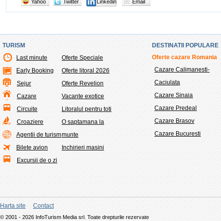
Yahoo
Twitter
Linkedin
Email
TURISM
DESTINATII POPULARE
Oferte cazare Romania
Last minute
Oferte Speciale
Cazare Calimanesti-
Early Booking
Oferte litoral 2026
Caciulata
Sejur
Oferte Revelion
Cazare Sinaia
Cazare
Vacante exotice
Cazare Predeal
Circuite
Litoralul pentru toti
Cazare Brasov
Croaziere
O saptamana la
Cazare Bucuresti
Agentii de turism
munte
Bilete avion
Inchirieri masini
Excursii de o zi
Harta site
Contact
© 2001 - 2026 InfoTurism Media srl. Toate drepturile rezervate