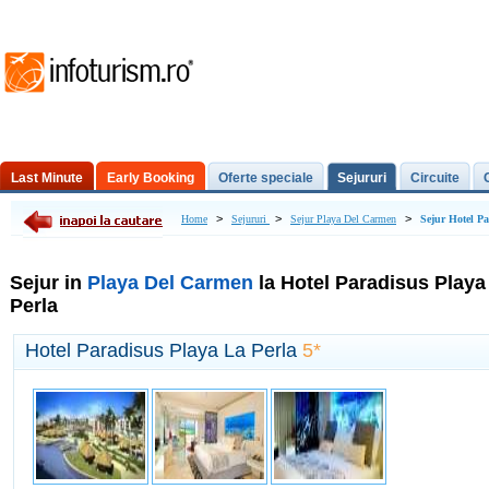
Last Minute
Early Booking
Oferte speciale
Sejururi
Circuite
Excursii de o zi
>
>
>
Home
Sejururi
Sejur Playa Del Carmen
Sejur Hotel Pa
Sejur in
Playa Del Carmen
la Hotel Paradisus Playa
Perla
Hotel Paradisus Playa La Perla
5*