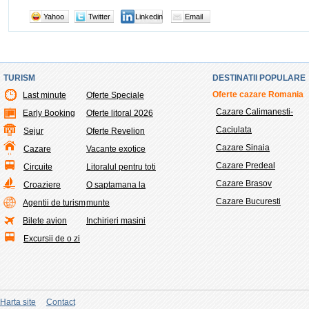
Yahoo
Twitter
Linkedin
Email
TURISM
DESTINATII POPULARE
Oferte cazare Romania
Last minute
Oferte Speciale
Cazare Calimanesti-
Early Booking
Oferte litoral 2026
Caciulata
Sejur
Oferte Revelion
Cazare Sinaia
Cazare
Vacante exotice
Cazare Predeal
Circuite
Litoralul pentru toti
Cazare Brasov
Croaziere
O saptamana la
Cazare Bucuresti
Agentii de turism
munte
Bilete avion
Inchirieri masini
Excursii de o zi
Harta site
Contact