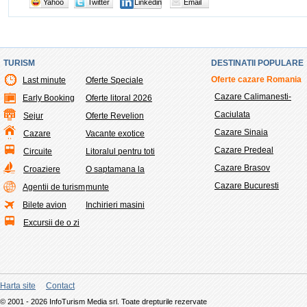
Yahoo
Twitter
Linkedin
Email
TURISM
DESTINATII POPULARE
Oferte cazare Romania
Last minute
Oferte Speciale
Cazare Calimanesti-
Early Booking
Oferte litoral 2026
Caciulata
Sejur
Oferte Revelion
Cazare Sinaia
Cazare
Vacante exotice
Cazare Predeal
Circuite
Litoralul pentru toti
Cazare Brasov
Croaziere
O saptamana la
Cazare Bucuresti
Agentii de turism
munte
Bilete avion
Inchirieri masini
Excursii de o zi
Harta site
Contact
© 2001 - 2026 InfoTurism Media srl. Toate drepturile rezervate