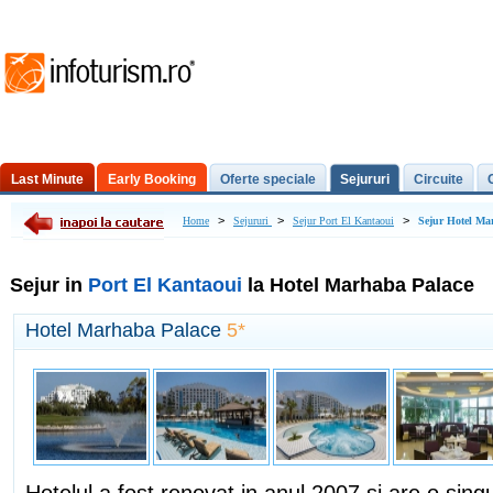
Last Minute
Early Booking
Oferte speciale
Sejururi
Circuite
Excursii de o zi
>
>
>
Home
Sejururi
Sejur Port El Kantaoui
Sejur Hotel Ma
Sejur in
Port El Kantaoui
la Hotel Marhaba Palace
Hotel Marhaba Palace
5*
Hotelul a fost renovat in anul 2007 si are o singu