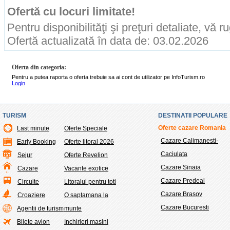
Ofertă cu locuri limitate!
Pentru disponibilităţi şi preţuri detaliate, vă 
Ofertă actualizată în data de: 03.02.2026
Oferta din categoria:
Pentru a putea raporta o oferta trebuie sa ai cont de utilizator pe InfoTurism.ro
Login
TURISM
DESTINATII POPULARE
Oferte cazare Romania
Last minute
Oferte Speciale
Cazare Calimanesti-
Early Booking
Oferte litoral 2026
Caciulata
Sejur
Oferte Revelion
Cazare Sinaia
Cazare
Vacante exotice
Cazare Predeal
Circuite
Litoralul pentru toti
Cazare Brasov
Croaziere
O saptamana la
Cazare Bucuresti
Agentii de turism
munte
Bilete avion
Inchirieri masini