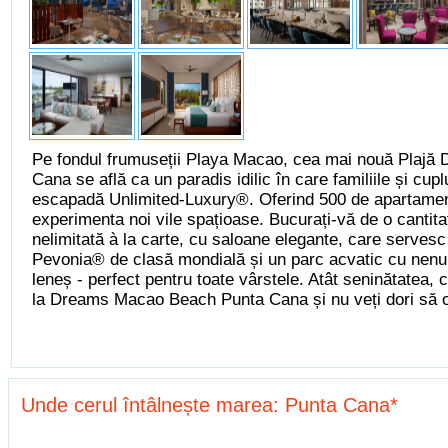
Pe fondul frumuseții Playa Macao, cea mai nouă Plaj
Cana se află ca un paradis idilic în care familiile și cup
escapadă Unlimited-Luxury®. Oferind 500 de apartament
experimenta noi vile spațioase. Bucurați-vă de o cantit
nelimitată à la carte, cu saloane elegante, care servesc
Pevonia® de clasă mondială și un parc acvatic cu nenu
leneș - perfect pentru toate vârstele. Atât seninătatea, c
la Dreams Macao Beach Punta Cana și nu veți dori să o 
Unde cerul întâlnește marea: Punta Cana*